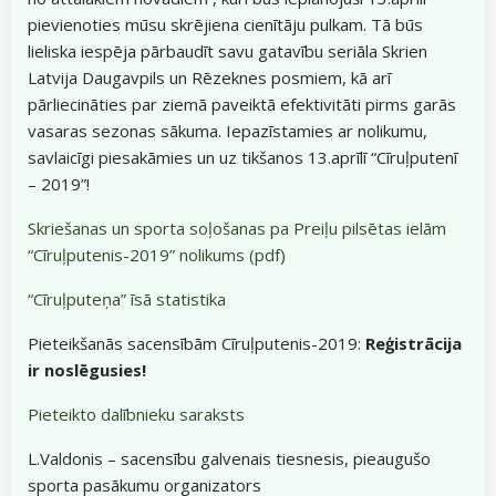
pievienoties mūsu skrējiena cienītāju pulkam. Tā būs
lieliska iespēja pārbaudīt savu gatavību seriāla Skrien
Latvija Daugavpils un Rēzeknes posmiem, kā arī
pārliecināties par ziemā paveiktā efektivitāti pirms garās
vasaras sezonas sākuma. Iepazīstamies ar nolikumu,
savlaicīgi piesakāmies un uz tikšanos 13.aprīlī “Cīruļputenī
– 2019”!
Skriešanas un sporta soļošanas pa Preiļu pilsētas ielām
“Cīruļputenis-2019” nolikums (pdf)
“Cīruļputeņa” īsā statistika
Pieteikšanās sacensībām Cīruļputenis-2019:
Reģistrācija
ir noslēgusies!
Pieteikto dalībnieku saraksts
L.Valdonis – sacensību galvenais tiesnesis, pieaugušo
sporta pasākumu organizators