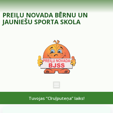
Skip
to
PREIĻU NOVADA BĒRNU UN
content
JAUNIEŠU SPORTA SKOLA
Tuvojas “Cīruļputeņa” laiks!