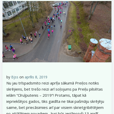
by
Bjss
on
aprīlis 8, 2019
Nu jau trīspadsmito reizi aprīļa sākumā Preiļos notiks
skrējiens, bet trešo reizi arī soļojums pa Preiļu pilsētas
ielām “Cīruļputenis – 2019”! Protams, tāpat kā
iepriekšējos gados, tiks gaidīta ne tikai pašmāju skrējēju
saime, bet priecāsimies arī par visiem skrietgribētējiem
no attālākiem novadiem , kuri būs ieplānojuši 13.aprīlī