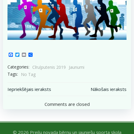
Facebook
Twitter
Email
Share
Categories:
Cīruļputenis 2019
Jaunumi
Tags:
No Tag
Post
Post
Iepriekšējais ieraksts
Nākošais ieraksts
navigation
navigation
Comments are closed
© 2026 Preiļu novada bērnu un jauniešu sporta skola