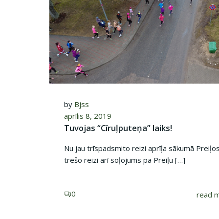
by
Bjss
aprīlis 8, 2019
Tuvojas “Cīruļputeņa” laiks!
Nu jau trīspadsmito reizi aprīļa sākumā Preiļos
trešo reizi arī soļojums pa Preiļu […]
0
read 