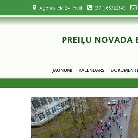
Skip
Aglonas iela 24, Preiļi
(371) 65322649
to
content
PREIĻU NOVADA 
JAUNUMI
KALENDĀRS
DOKUMENTI