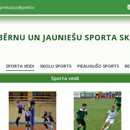
preilubjss@preili.lv
BĒRNU UN JAUNIEŠU SPORTA S
SPORTA VEIDI
SKOLU SPORTS
PIEAUGUŠO SPORTS
RE
Sporta veidi