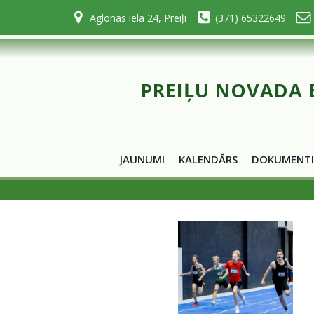
Skip
Aglonas iela 24, Preiļi
(371) 65322649
to
content
PREIĻU NOVADA 
JAUNUMI
KALENDĀRS
DOKUMENTI