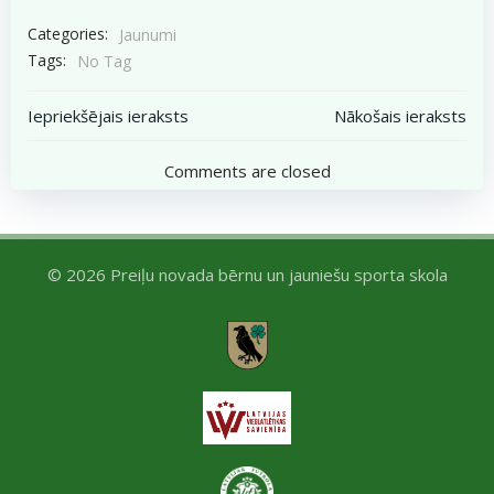
Categories:
Jaunumi
Tags:
No Tag
Post
Post
Iepriekšējais ieraksts
Nākošais ieraksts
navigation
navigation
Comments are closed
© 2026 Preiļu novada bērnu un jauniešu sporta skola