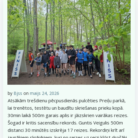
by
Bjss
on
maijs 24, 2026
Atsākām trešdienu pēcpusdienās pulcēties Preiļu parkā,
lai trenētos, testētu un baudītu skriešanas prieku kopā.
30min laikā 500m garais aplis ir jāizskrien vairākas reizes.
Šogad ir kritis sacensību rekords. Guntis Veigulis 500m
distanci 30 minūtēs izskrēja 17 reizes. Rekordiņi krīt arī
jaunākiem skrējējiem, kuri no reizes uz reizi kļūst drošāki