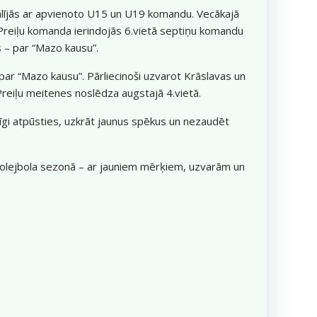
alījās ar apvienoto U15 un U19 komandu. Vecākajā
Preiļu komanda ierindojās 6.vietā septiņu komandu
s – par “Mazo kausu”.
 par “Mazo kausu”. Pārliecinoši uzvarot Krāslavas un
reiļu meitenes noslēdza augstajā 4.vietā.
īgi atpūsties, uzkrāt jaunus spēkus un nezaudēt
volejbola sezonā – ar jauniem mērķiem, uzvarām un