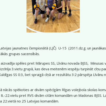
 Latvijas jaunatnes čempionātā (LJČ) U-15 (2011.dz.g. un jaunāk
vecākās grupas sacensībās.
aizvadīja spēles pret Mārupes SS, Līvānu novada BJSS, Minusas v
zcīnīja 3.vietu grupā, kas deva meitenēm iespēju turpināt cīņu p
uldīgas SS 0:3, bet spraigā cīņā ar rezultātu 3:2 pārspēja Līvā
 nācās spēkoties ar divām spēcīgām Rīgas volejbola skolas koma
r 18.-22.vietu pret RVS divām citām komandām un Madonas BJSS. Lai
a 22.vietā no 25 Latvijas komandām.