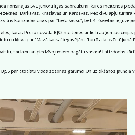
ā norisinājās SVL junioru līgas sabraukumi, kuros meitenes pied
zeknes, Barkavas, Krāslavas un Kārsavas. Pēc divu apļu turnīra 
s trīs komandas cīnās par “Lielo kausu”, bet 4.-6.vietas ieguvēja
spēles, kurās Preiļu novada BJSS meitenes ar lielu apņēmību cīnījās
vietu un kļuva par “Mazā kausa” ieguvējām. Turnīra kopvērtējumā P
aistu, saulainu un piedzīvojumiem bagātu vasaru! Lai izdodas kārt
 BJSS par atbalstu visas sezonas garumā! Un uz tikšanos jaunajā 