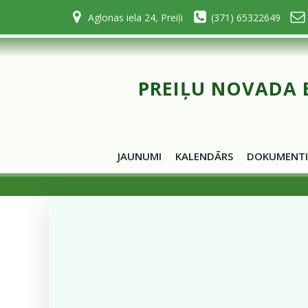
Skip
Aglonas iela 24, Preiļi
(371) 65322649
to
content
PREIĻU NOVADA 
JAUNUMI
KALENDĀRS
DOKUMENTI