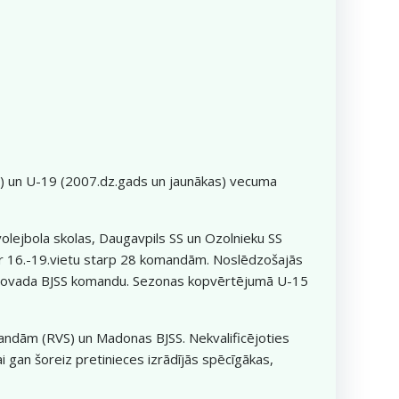
as) un U-19 (2007.dz.gads un jaunākas) vecuma
olejbola skolas, Daugavpils SS un Ozolnieku SS
ar 16.-19.vietu starp 28 komandām. Noslēdzošajās
nu novada BJSS komandu. Sezonas kopvērtējumā U-15
ndām (RVS) un Madonas BJSS. Nekvalificējoties
 gan šoreiz pretinieces izrādījās spēcīgākas,