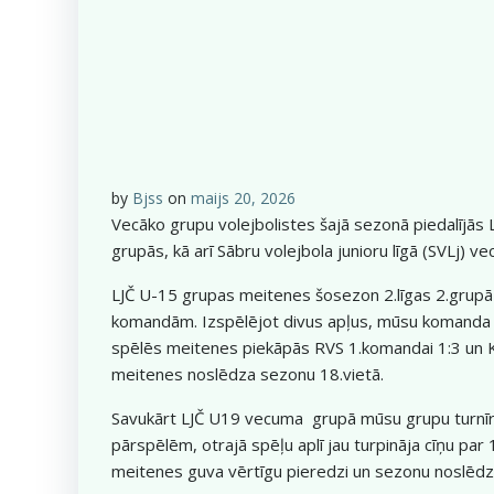
by
Bjss
on
maijs 20, 2026
Vecāko grupu volejbolistes šajā sezonā piedalījās
grupās, kā arī Sābru volejbola junioru līgā (SVLj) 
LJČ U-15 grupas meitenes šosezon 2.līgas 2.grupā 
komandām. Izspēlējot divus apļus, mūsu komanda i
spēlēs meitenes piekāpās RVS 1.komandai 1:3 un K
meitenes noslēdza sezonu 18.vietā.
Savukārt LJČ U19 vecuma grupā mūsu grupu turnīrā
pārspēlēm, otrajā spēļu aplī jau turpināja cīņu pa
meitenes guva vērtīgu pieredzi un sezonu noslēdz