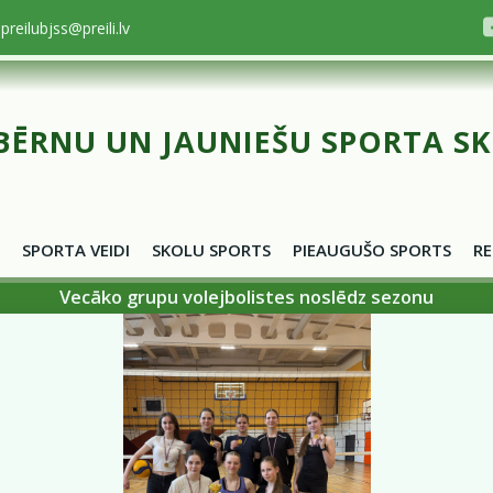
preilubjss@preili.lv
BĒRNU UN JAUNIEŠU SPORTA S
SPORTA VEIDI
SKOLU SPORTS
PIEAUGUŠO SPORTS
RE
Vecāko grupu volejbolistes noslēdz sezonu