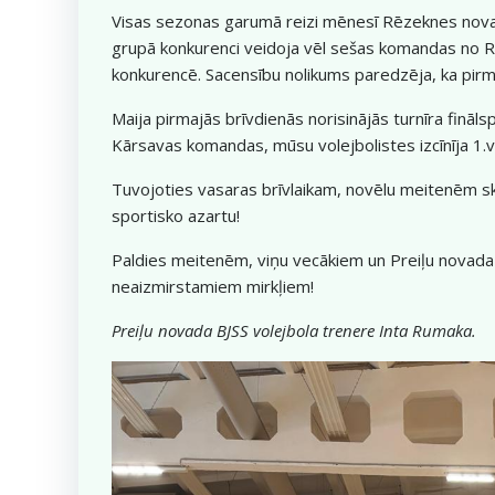
Visas sezonas garumā reizi mēnesī Rēzeknes novad
grupā konkurenci veidoja vēl sešas komandas no Rē
konkurencē. Sacensību nolikums paredzēja, ka pirmā
Maija pirmajās brīvdienās norisinājās turnīra fināl
Kārsavas komandas, mūsu volejbolistes izcīnīja 1.
Tuvojoties vasaras brīvlaikam, novēlu meitenēm sk
sportisko azartu!
Paldies meitenēm, viņu vecākiem un Preiļu novada
neaizmirstamiem mirkļiem!
Preiļu novada BJSS volejbola trenere Inta Rumaka.