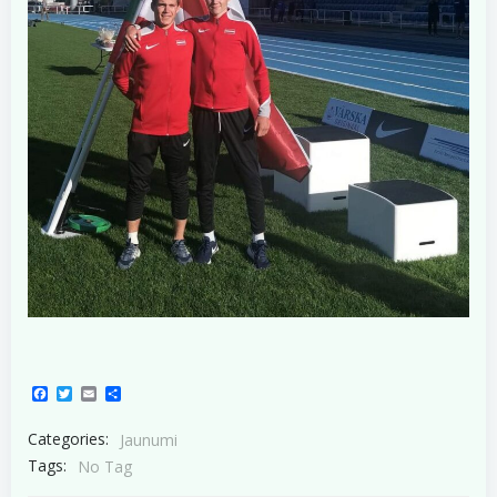
Facebook
Twitter
Email
Share
Categories:
Jaunumi
Tags:
No Tag