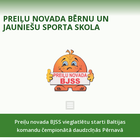
Skip
to
PREIĻU NOVADA BĒRNU UN
content
JAUNIEŠU SPORTA SKOLA
Preiļu novada BJSS vieglatlētu starti Baltijas
komandu čempionātā daudzcīņās Pērnavā