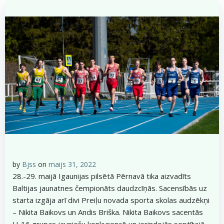
by
Bjss
on
maijs 31, 2022
28.-29. maijā Igaunijas pilsētā Pērnavā tika aizvadīts
Baltijas jaunatnes čempionāts daudzcīņās. Sacensībās uz
starta izgāja arī divi Preiļu novada sporta skolas audzēkņi
– Nikita Baikovs un Andis Briška. Nikita Baikovs sacentās
U-16 grupas jauniešu konkurencē un ierindojās septītajā