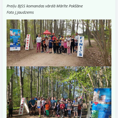
Preiļu BJSS komandas vārdā Mārīte Pokšāne
Foto J.Jaudzems