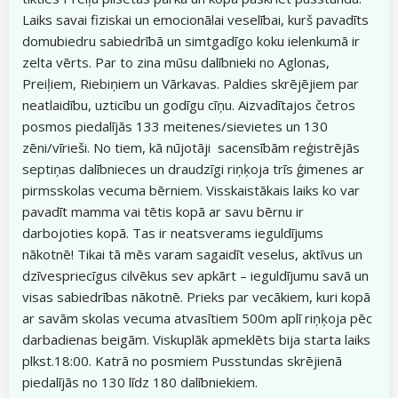
Laiks savai fiziskai un emocionālai veselībai, kurš pavadīts
domubiedru sabiedrībā un simtgadīgo koku ielenkumā ir
zelta vērts. Par to zina mūsu dalībnieki no Aglonas,
Preiļiem, Riebiņiem un Vārkavas. Paldies skrējējiem par
neatlaidību, uzticību un godīgu cīņu. Aizvadītajos četros
posmos piedalījās 133 meitenes/sievietes un 130
zēni/vīrieši. No tiem, kā nūjotāji sacensībām reģistrējās
septiņas dalībnieces un draudzīgi riņķoja trīs ģimenes ar
pirmsskolas vecuma bērniem. Visskaistākais laiks ko var
pavadīt mamma vai tētis kopā ar savu bērnu ir
darbojoties kopā. Tas ir neatsverams ieguldījums
nākotnē! Tikai tā mēs varam sagaidīt veselus, aktīvus un
dzīvespriecīgus cilvēkus sev apkārt – ieguldījumu savā un
visas sabiedrības nākotnē. Prieks par vecākiem, kuri kopā
ar savām skolas vecuma atvasītiem 500m aplī riņķoja pēc
darbadienas beigām. Viskuplāk apmeklēts bija starta laiks
plkst.18:00. Katrā no posmiem Pusstundas skrējienā
piedalījās no 130 līdz 180 dalībniekiem.