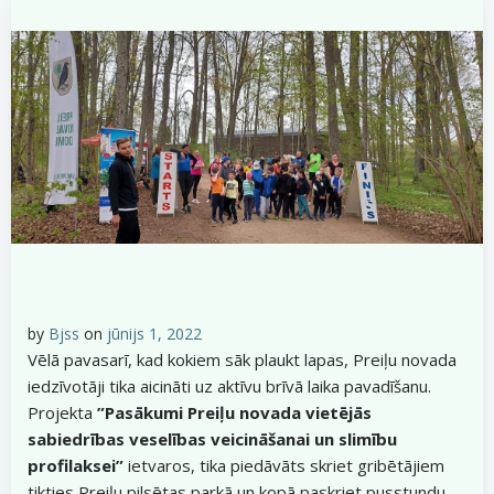
by
Bjss
on
jūnijs 1, 2022
Vēlā pavasarī, kad kokiem sāk plaukt lapas, Preiļu novada
iedzīvotāji tika aicināti uz aktīvu brīvā laika pavadīšanu.
Projekta
”Pasākumi Preiļu novada vietējās
sabiedrības veselības veicināšanai un slimību
profilaksei”
ietvaros, tika piedāvāts skriet gribētājiem
tikties Preiļu pilsētas parkā un kopā paskriet pusstundu.