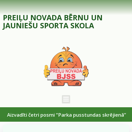
Skip
to
PREIĻU NOVADA BĒRNU UN
content
JAUNIEŠU SPORTA SKOLA
Aizvadīti četri posmi “Parka pusstundas skrējienā”