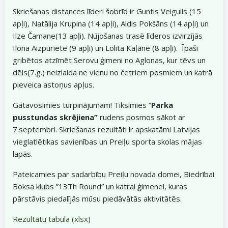
Skriešanas distances līderi šobrīd ir Guntis Veigulis (15
apļi), Natālija Krupina (14 apļi), Aldis Pokšāns (14 apļi) un
Ilze Čamane(13 apļi). Nūjošanas trasē līderos izvirzījās
Ilona Aizpuriete (9 apļi) un Lolita Kaļāne (8 apļi). Īpaši
gribētos atzīmēt Serovu ģimeni no Aglonas, kur tēvs un
dēls(7.g.) neizlaida ne vienu no četriem posmiem un katrā
pieveica astoņus apļus.
Gatavosimies turpinājumam! Tiksimies “
Parka
pusstundas skrējiena”
rudens posmos sākot ar
7.septembri. Skriešanas rezultāti ir apskatāmi Latvijas
vieglatlētikas savienības un Preiļu sporta skolas mājas
lapās.
Pateicamies par sadarbību Preiļu novada domei, Biedrībai
Boksa klubs ”13Th Round” un katrai ģimenei, kuras
pārstāvis piedalījās mūsu piedāvātās aktivitātēs.
Rezultātu tabula (xlsx)