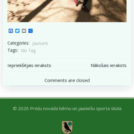
Facebook
Twitter
Email
Share
Categories:
Jaunumi
Tags:
No Tag
Post
Post
Iepriekšējais ieraksts
Nākošais ieraksts
navigation
navigation
Comments are closed
© 2026 Preiļu novada bērnu un jauniešu sporta skola