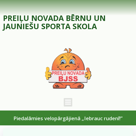
Skip
to
PREIĻU NOVADA BĒRNU UN
content
JAUNIEŠU SPORTA SKOLA
Piedalāmies velopārgājienā „Iebrauc rudenī!”