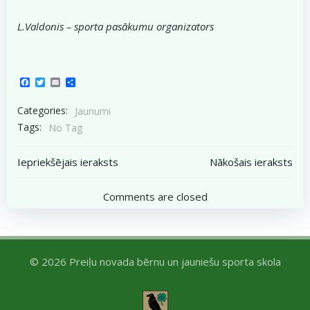
L.Valdonis – sporta pasākumu organizators
Facebook
Twitter
Email
Share
Categories:
Jaunumi
Tags:
No Tag
Post
Post
Iepriekšējais ieraksts
Nākošais ieraksts
navigation
navigation
Comments are closed
© 2026 Preiļu novada bērnu un jauniešu sporta skola