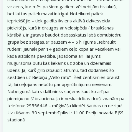
virziens, kur mēs pa šiem gadiem vēl nebijām braukuši,
bet lai tas paliek mazai intrigai. Noteikumi paliek
iepriekšējie – tiek gaidīts ikviens aktīvā dzīvesveida
piekritējs, kurš ir draugos ar velosipēdu ( braukšanas
kārtībā ), ir gatavs baudot dabasskatus labā domubiedru
grupā bez steigas,ar pauzēm 4 – 5 h ilgumā „Iebraukt
rudenī”. Jaunāki par 14 gadiem ceļo kopā ar vecākiem vai
kāda aizbildņa pavadībā. Jāpadomā arī, lai Jums
mugursomā būtu kas liekams uz zoba un dzeramais
ūdens. Ja, kurš grib izbaudīt ātrumu, tad dodamies šo
sestdien uz Riebiņu „Vello ratu” –šeit centīsimies braukt
tā, lai ceļojums nebūtu par apgrūtinājumu nevienam.
Nobeigumā katrs dalībnieks saņems kaut ko arī par
piemiņu no šī brauciena. Ja ir neskaidrības droši zvanām pa
telefonu: 29556446 – mēģināšu kliedēt šaubas un neziņu!
Uz tikšanos 30.septembrī plkst.: 11.00 Preiļu novada BJSS
stadionā.