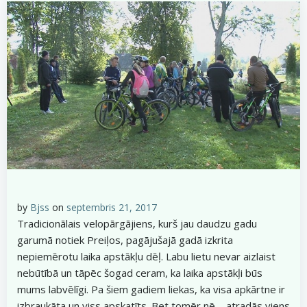
by
Bjss
on
septembris 21, 2017
Tradicionālais velopārgājiens, kurš jau daudzu gadu
garumā notiek Preiļos, pagājušajā gadā izkrita
nepiemērotu laika apstākļu dēļ. Labu lietu nevar aizlaist
nebūtībā un tāpēc šogad ceram, ka laika apstākļi būs
mums labvēlīgi. Pa šiem gadiem liekas, ka visa apkārtne ir
izbraukāta un viss apskatīts. Bet tomēr nē – atradās viens