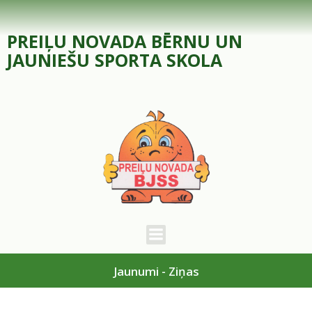
Skip
to
PREIĻU NOVADA BĒRNU UN
content
JAUNIEŠU SPORTA SKOLA
Jaunumi - Ziņas