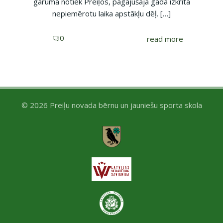
garumā notiek Preiļos, pagājušajā gadā izkrita
nepiemērotu laika apstākļu dēļ. […]
0
read more
© 2026 Preiļu novada bērnu un jauniešu sporta skola