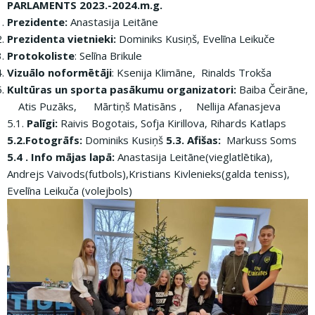
PARLAMENTS
2023.-2024.m.g.
Prezidente:
Anastasija Leitāne
Prezidenta vietnieki:
Dominiks Kusiņš, Evelīna Leikuče
Protokoliste
: Selīna Brikule
Vizuālo noformētāji
: Ksenija Klimāne, Rinalds Trokša
Kultūras un sporta pasākumu organizatori:
Baiba Čeirāne,
Atis Puzāks, Mārtiņš Matisāns , Nellija Afanasjeva
5.1.
Palīgi:
Raivis Bogotais, Sofja Kirillova, Rihards Katlaps
5.2.Fotogrāfs:
Dominiks Kusiņš
5.3. Afišas:
Markuss Soms
5.4 . Info mājas lapā:
Anastasija Leitāne(vieglatlētika),
Andrejs Vaivods(futbols),Kristians Kivlenieks(galda teniss),
Evelīna Leikuča (volejbols)