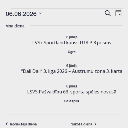
notikumi
n
E
06.06.2026
Meklēt:
Diena
Select
o
v
for
Visa diena
date.
t
e
6.jūnijs
6.jūnijs,
LVSx Sportland kauss U18 P 3.posms
i
n
Ogre
2026
k
t
6.jūnijs
u
“Dali Dali” 3. līga 2026 – Austrumu zona 3. kārta
V
m
i
6.jūnijs
LSVS Pašvaldību 63. sporta spēles novusā
i
e
Salaspils
S
w
e
s
Iepriekšējā diena
Nākošā diena