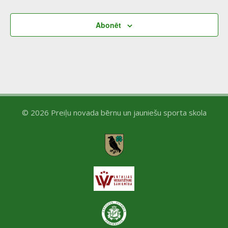
a
N
r
Abonēt
a
c
v
h
i
a
g
n
© 2026 Preiļu novada bērnu un jauniešu sporta skola
a
d
t
V
i
i
o
e
n
w