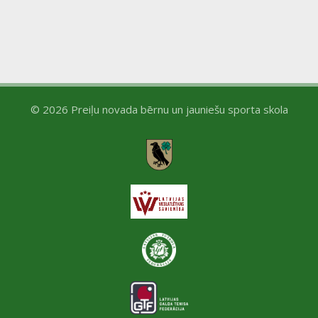
a
N
r
a
c
v
h
i
© 2026 Preiļu novada bērnu un jauniešu sporta skola
a
g
n
a
d
t
V
i
i
o
e
n
w