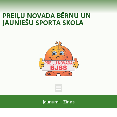
Skip
to
PREIĻU NOVADA BĒRNU UN
content
JAUNIEŠU SPORTA SKOLA
Jaunumi - Ziņas