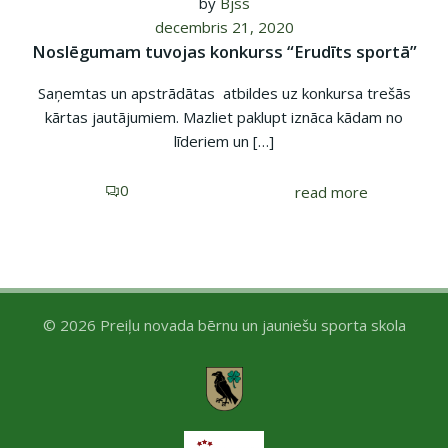
by
Bjss
decembris 21, 2020
Noslēgumam tuvojas konkurss “Erudīts sportā”
Saņemtas un apstrādātas atbildes uz konkursa trešās
kārtas jautājumiem. Mazliet paklupt iznāca kādam no
līderiem un […]
0
read more
© 2026 Preiļu novada bērnu un jauniešu sporta skola