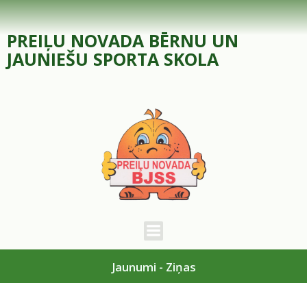
Skip
to
PREIĻU NOVADA BĒRNU UN
content
JAUNIEŠU SPORTA SKOLA
Jaunumi - Ziņas