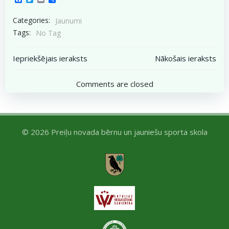
Categories:
Jaunumi
Tags:
No Tag
Post
Post
Iepriekšējais ieraksts
Nākošais ieraksts
navigation
navigation
Comments are closed
© 2026 Preiļu novada bērnu un jauniešu sporta skola