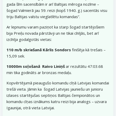
gada šīm sacensībām ir arī Baltijas mēroga nozīme –
šogad Valmierā jau 59. reizi (kopš 1940. g.) sacentās visu
triju Baltijas valstu vieglatlētu komandas”.
Ar lepnumu varam paziņot ka starp šogad startējošiem
bija Preiļu novada pārstāvji un ne tikai cīnījās, bet arī
izcīnīja godalgotās vietas:
110 m/b skriešanā
Kārlis Sondors
finišēja kā trešais –
15,09 sek.
10000m soļošanā
Raivo Liniņš
ar rezultātu 47:03.68
min tika godināts ar bronzas medaļu.
Kopvērtējumā pieaugušo komandu cīņā Latvijas komandai
trešā vieta. Jāmin ka šogad Latvijas jauniešu un junioru
izlases startējušas septiņos Baltijas čempionātos un
komandu cīņas iznākums katru reizi bija analogs – uzvara
Igaunijai, otrā vieta Latvijai.