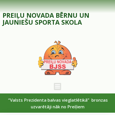
Skip
to
PREIĻU NOVADA BĒRNU UN
content
JAUNIEŠU SPORTA SKOLA
“Valsts Prezidenta balvas vieglatlētikā” bronzas
uzvarētāji nāk no Preiļiem