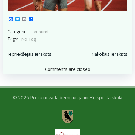
Facebook
Twitter
Email
Share
Categories:
Jaunumi
Tags:
No Tag
Post
Post
Iepriekšējais ieraksts
Nākošais ieraksts
navigation
navigation
Comments are closed
© 2026 Preiļu novada bērnu un jauniešu sporta skola