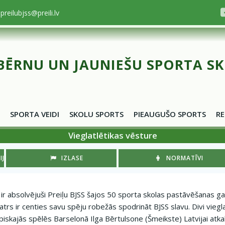
preilubjss@preili.lv
BĒRNU UN JAUNIEŠU SPORTA S
SPORTA VEIDI
SKOLU SPORTS
PIEAUGUŠO SPORTS
RE
Vieglatlētikas vēsture
JI
IZLASE
NORMATĪVI
tu ir absolvējuši Preiļu BJSS šajos 50 sporta skolas pastāvēšanas g
rs ir centies savu spēju robežās spodrināt BJSS slavu. Divi viegla
skajās spēlēs Barselonā Ilga Bērtulsone (Šmeikste) Latvijai atkal 