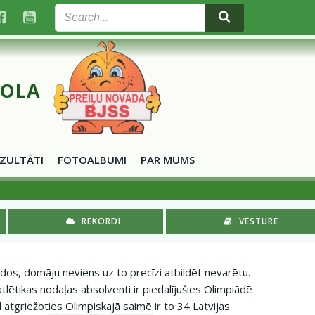
KOLA
ZULTĀTI
FOTOALBUMI
PAR MUMS
REKORDI
VĒSTURE
ados, domāju neviens uz to precīzi atbildēt nevarētu.
tlētikas nodaļas absolventi ir piedalījušies Olimpiādē
atgriežoties Olimpiskajā saimē ir to 34 Latvijas