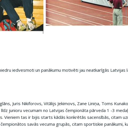
iedru iedvesmoti un panākumu motivēti jau neatkarīgās Latvijas la
glāns, Juris Nikiforovs, Vitālijs Jekimovs, Zane Liniņa, Toms Kunak
 līdz junioru vecumam no Latvijas čempionāta pārveda 1 -3 medaļa
. Vieniem tas ir bijis starts kādās konkrētās sacensībās, citam uzr
ts čempionātos savās vecuma grupās, citam sportiskie panākumi, k