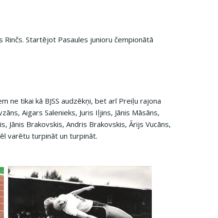
s Rinčs. Startējot Pasaules junioru čempionātā
iem ne tikai kā BJSS audzēkņi, bet arī Preiļu rajona
s, Aigars Salenieks, Juris Iļjins, Jānis Māsāns,
, Jānis Brakovskis, Andris Brakovskis, Ārijs Vucāns,
l varētu turpināt un turpināt.