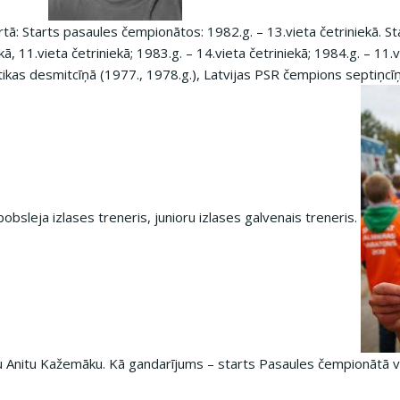
tā: Starts pasaules čempionātos: 1982.g. – 13.vieta četriniekā. S
ekā, 11.vieta četriniekā; 1983.g. – 14.vieta četriniekā; 1984.g. – 1
tikas desmitcīņā (1977., 1978.g.), Latvijas PSR čempions septiņcīņ
bobsleja izlases treneris, junioru izlases galvenais treneris.
 Anitu Kažemāku. Kā gandarījums – starts Pasaules čempionātā v