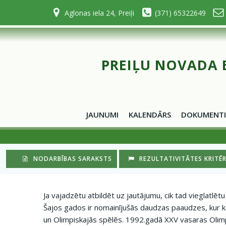
Skip
Aglonas iela 24, Preiļi
(371) 65322649
to
content
PREIĻU NOVADA 
JAUNUMI
KALENDĀRS
DOKUMENTI
NODARBĪBAS SARAKSTS
REZULTATIVITĀTES KRITĒRI
Ja vajadzētu atbildēt uz jautājumu, cik tad vieglatlē
Šajos gados ir nomainījušās daudzas paaudzes, kur kat
un Olimpiskajās spēlēs. 1992.gadā XXV vasaras Olimpi