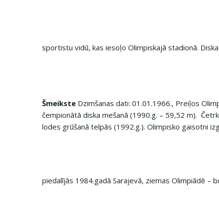
sportistu vidū, kas iesoļo Olimpiskajā stadionā. Disk
Šmeikste
Dzimšanas dati: 01.01.1966., Preiļos Olim
čempionātā diska mešanā (1990.g. – 59,52 m). Četrkā
lodes grūšanā telpās (1992.g.). Olimpisko gaisotni iz
piedalījās 1984.gadā Sarajevā, ziemas Olimpiādē – b