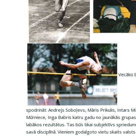
Vecāko b
spodrināt: Andrejs Soboļevs, Māris Prikulis, Intars Mi
Mūrniece, Inga Babris katru gadu no jaunākās grupas
labākos rezultātus. Tas būs tikai subjektīvs spriedums
savā disciplīnā. Vieniem godalgoto vietu skaits vals