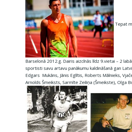
Tepat mūs
Barselonā 2012.g. Dairis aizcīnās līdz 9.vietai – 2 lab
sportisti savu artavu panākumu kaldināšanā gan Latvi
Edgars Mukāns, Jānis Eglītis, Roberts Mālnieks, Vjače
Arnolds Šmeiksts, Sarmīte Zeiliņa (Šmeikste), Olga Bo