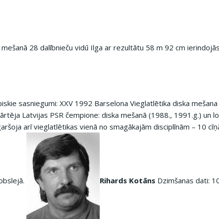
a mešanā 28 dalībnieču vidū Ilga ar rezultātu 58 m 92 cm ierindojā
piskie sasniegumi: XXV 1992 Barselona Vieglatlētika diska mešana
rtēja Latvijas PSR čempione: diska mešanā (1988., 1991.g.) un lo
garšoja arī vieglatlētikas vienā no smagākajām disciplīnām – 10 cīņ
obslejā.
Rihards Kotāns
Dzimšanas dati: 10