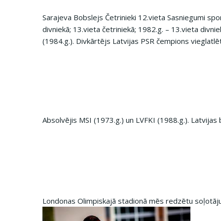
Sarajeva Bobslejs Četrinieki 12.vieta Sasniegumi spor
divniekā; 13.vieta četriniekā; 1982.g. – 13.vieta divni
(1984.g.). Divkārtējs Latvijas PSR čempions vieglatlē
Absolvējis MSI (1973.g.) un LVFKI (1988.g.). Latvijas 
Londonas Olimpiskajā stadionā mēs redzētu soļotāju