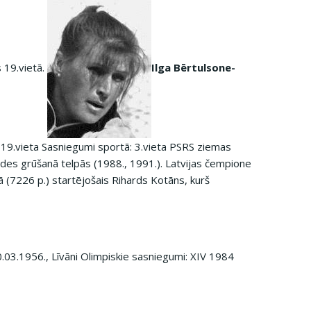
s 19.vietā.
Ilga Bērtulsone-
 19.vieta Sasniegumi sportā: 3.vieta PSRS ziemas
des grūšanā telpās (1988., 1991.). Latvijas čempione
ā (7226 p.) startējošais Rihards Kotāns, kurš
.03.1956., Līvāni Olimpiskie sasniegumi: XIV 1984