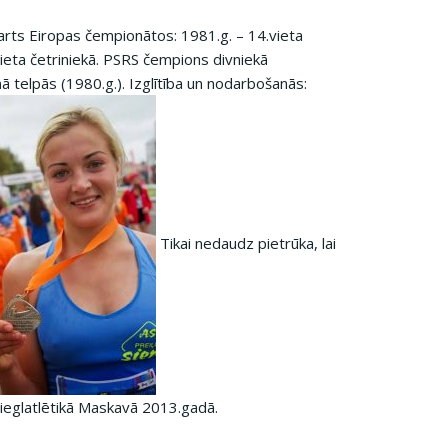
tarts Eiropas čempionātos: 1981.g. – 14.vieta
1.vieta četriniekā. PSRS čempions divniekā
ā telpās (1980.g.). Izglītība un nodarbošanās:
Tikai nedaudz pietrūka, lai
ieglatlētikā Maskavā 2013.gadā.