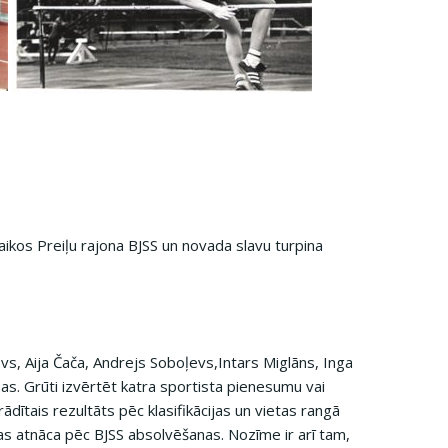
ikos Preiļu rajona BJSS un novada slavu turpina
ovs, Aija Čača, Andrejs Soboļevs,Intars Miglāns, Inga
s. Grūti izvērtēt katra sportista pienesumu vai
ādītais rezultāts pēc klasifikācijas un vietas rangā
as atnāca pēc BJSS absolvēšanas. Nozīme ir arī tam,