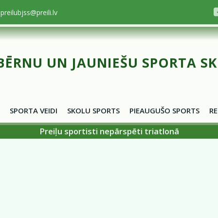
preilubjss@preili.lv
BĒRNU UN JAUNIEŠU SPORTA S
SPORTA VEIDI
SKOLU SPORTS
PIEAUGUŠO SPORTS
RE
Preiļu sportisti nepārspēti triatlonā