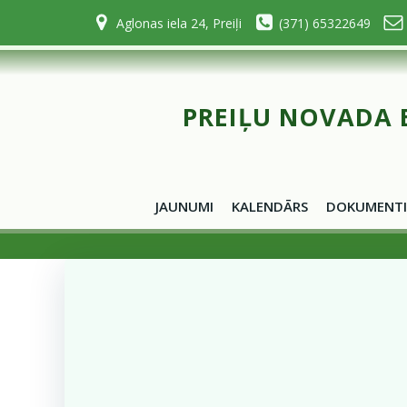
Skip
Aglonas iela 24, Preiļi
(371) 65322649
to
content
PREIĻU NOVADA 
JAUNUMI
KALENDĀRS
DOKUMENTI