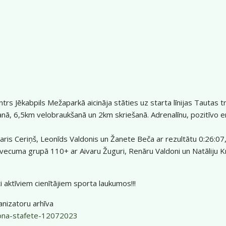
centrs Jēkabpils Mežaparkā aicināja stāties uz starta līnijas Tautas
ā, 6,5km velobraukšanā un 2km skriešanā. Adrenalīnu, pozitīvo emo
aris Ceriņš, Leonīds Valdonis un Žanete Beča ar rezultātu 0:26:07
ākā vecuma grupā 110+ ar Aivaru Žuguri, Renāru Valdoni un Natāliju 
 aktīviem cienītājiem sporta laukumos!!!
anizatoru arhīva
atlona-stafete-12072023