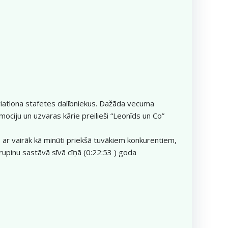
 triatlona stafetes dalībniekus. Dažāda vecuma
ciju un uzvaras kārie preilieši “Leonīds un Co”
, ar vairāk kā minūti priekšā tuvākiem konkurentiem,
Krupinu sastāvā sīvā cīņā (0:22:53 ) goda