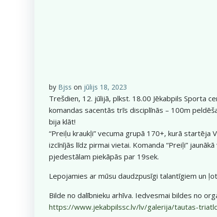
by
Bjss
on
jūlijs 18, 2023
Trešdien, 12. jūlijā, plkst. 18.00 Jēkabpils Sporta 
komandas sacentās trīs disciplīnās – 100m peldēšan
bija klāt!
“Preiļu kraukļi” vecuma grupā 170+, kurā startēja V
izcīnījās līdz pirmai vietai. Komanda “Preiļi” jaun
pjedestālam piekāpās par 19sek.
Lepojamies ar mūsu daudzpusīgi talantīgiem un ļoti
Bilde no dalībnieku arhīva. Iedvesmai bildes no org
https://www.jekabpilssc.lv/lv/galerija/tautas-tri