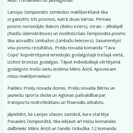
Latvijas čempionāts zemledus makšķerēšanā tika
organizēts trīs posmos, katrā divas kārtas. Pirmais
posms norisinājās Balvos (Balvu ezers), otrais – Jēkabpilī
(Radžu ūdenskrātuve) un noslēdzošais čempionāta posms
tika aizvadīts Limbažos (Limbažu lielezers). Sasummējot
visu posmu rezultātus, Preiļu novada komanda “Tava
Cope” kopvērtējumā ierindojās godalgotajā trešajā vietā,
izcīnot bronzas godalgas. Tāpat individuālajā vērtējumā
godalgoto trešo vietu ieņēma Māris Āriņš. Apsveicam
mūsu makšķerniekus!
Paldies Preiļu novada domei, Preiļu novada Bērnu un
jauniešu sporta skolai un Aglonas pašvaldībai par
transporta nodrošināšanu un finansiālu atbalstu.
Jāpiebilst, ka Lavijas izlases sastāvā, kura startēja
Pasaules čempionātā, tika iekļauti arī mūsu komandas
dalībnieki: Māris Āriņš un Sandis Gribuška. 12 komandu