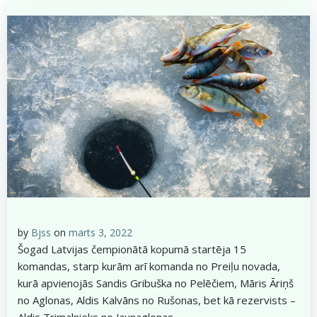
by
Bjss
on
marts 3, 2022
Šogad Latvijas čempionātā kopumā startēja 15
komandas, starp kurām arī komanda no Preiļu novada,
kurā apvienojās Sandis Gribuška no Pelēčiem, Māris Āriņš
no Aglonas, Aldis Kalvāns no Rušonas, bet kā rezervists –
Aldis Trimalnieks no Jaunaglonas.