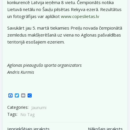
konkurencē Latvija ieņēma 8 vietu. Čempionāts notika
Lietuvā netālu no Šauļu pilsētas Rekyva ezerā. Rezultātus
un fotogrāfijas var aplūkot
www.copeslietas.lv
Savukārt jau 5. martā tiekamies Preiļu novada čempionātā
zemledus makšķerēšanā uz viena no Aglonas pašvaldības
teritorijā esošajiem ezeriem.
Aglonas pieaugušo sporta organizators
Andris Kurmis
Facebook
Twitter
Email
Share
Categories:
Jaunumi
Tags:
No Tag
Iepriekšējais ieraksts
Nākošais ieraksts