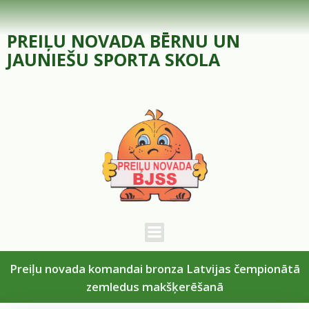
Skip
to
PREIĻU NOVADA BĒRNU UN
content
JAUNIEŠU SPORTA SKOLA
Preiļu novada komandai bronza Latvijas čempionātā
zemledus makšķerēšanā