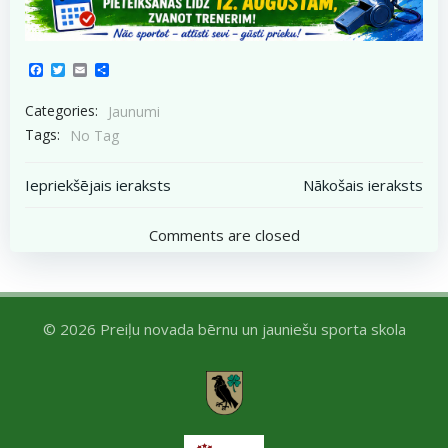
Facebook
Twitter
Email
Share
Categories:
Jaunumi
Tags:
No Tag
Post
Post
Iepriekšējais ieraksts
Nākošais ieraksts
navigation
navigation
Comments are closed
© 2026 Preiļu novada bērnu un jauniešu sporta skola