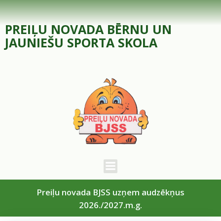
Skip
to
PREIĻU NOVADA BĒRNU UN
content
JAUNIEŠU SPORTA SKOLA
Preiļu novada BJSS uzņem audzēkņus
2026./2027.m.g.