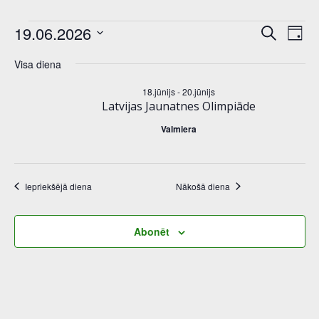
notikumi
n
E
19.06.2026
Meklēt:
Diena
Select
o
v
for
Visa diena
date.
t
e
18.jūnijs
-
20.jūnijs
19.jūnijs,
Latvijas Jaunatnes Olimpiāde
i
n
Valmiera
2026
k
t
u
V
Iepriekšējā diena
Nākošā diena
m
i
i
Abonēt
e
S
w
e
s