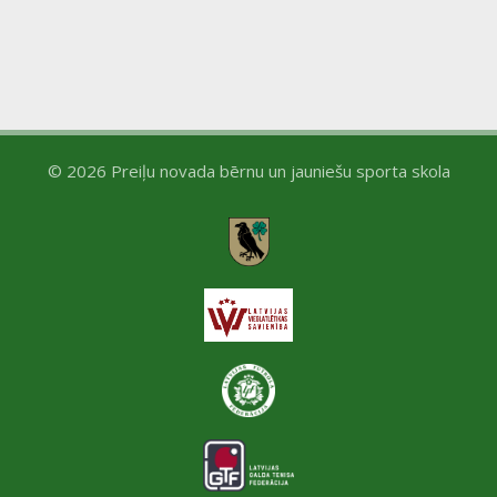
a
N
r
a
c
v
h
i
© 2026 Preiļu novada bērnu un jauniešu sporta skola
a
g
n
a
d
t
V
i
i
o
e
n
w