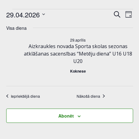
notikumi
n
E
29.04.2026
Meklēt:
Diena
Select
o
v
for
Visa diena
date.
t
e
29.aprīlis
29.aprīlis,
Aizkraukles novada Sporta skolas sezonas
i
n
atklāšanas sacensības “Metēju diena” U16 U18
2026
U20
k
t
Koknese
u
V
m
i
Iepriekšējā diena
Nākošā diena
i
e
S
Abonēt
w
e
s