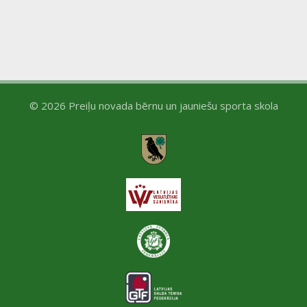
a
N
r
a
c
v
h
i
© 2026 Preiļu novada bērnu un jauniešu sporta skola
a
g
n
a
d
t
V
i
i
o
e
n
w