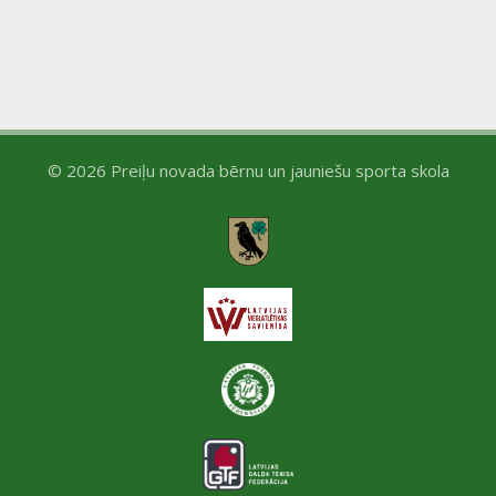
a
N
r
a
c
v
h
i
© 2026 Preiļu novada bērnu un jauniešu sporta skola
a
g
n
a
d
t
V
i
i
o
e
n
w