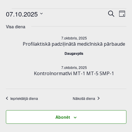
notikumi
n
E
07.10.2025
Meklēt:
Diena
Select
o
v
for
Visa diena
date.
t
e
7.oktobris, 2025
7.oktobris,
Profilaktiskā padziļinātā medicīniskā pārbaude
i
n
Daugavpils
2025
k
t
7.oktobris, 2025
u
Kontrolnormatīvi MT-1 MT-5 SMP-1
V
m
i
i
e
Iepriekšējā diena
Nākošā diena
S
w
Abonēt
e
s