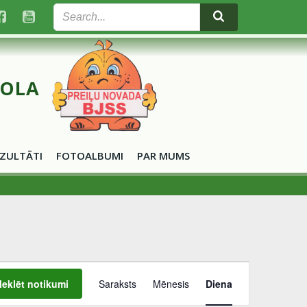
KOLA
ZULTĀTI
FOTOALBUMI
PAR MUMS
E
eklēt notikumi
Saraksts
Mēnesis
Diena
v