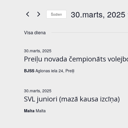
Search
t
for
30.marts, 2025
Šodien
notikumi
i
by
Select
Keyword.
k
date.
Visa diena
u
30.marts, 2025
m
Preiļu novada čempionāts volejb
i
BJSS
Aglonas iela 24, Preiļi
S
e
30.marts, 2025
SVL juniori (mazā kausa izcīņa)
a
Malta
Malta
r
c