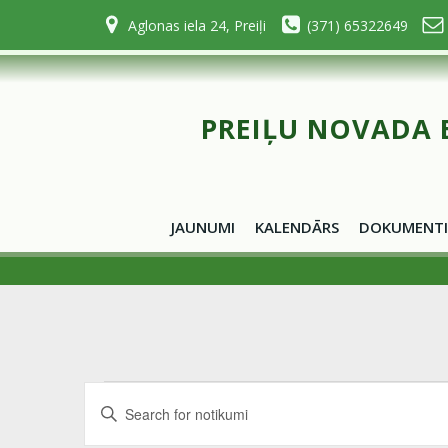
Skip
Aglonas iela 24, Preiļi
(371) 65322649
to
content
PREIĻU NOVADA 
JAUNUMI
KALENDĀRS
DOKUMENTI
n
notikumi
for
30.marts,
Enter
2025
o
Keyword.