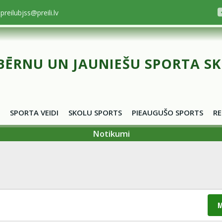
preilubjss@preili.lv
BĒRNU UN JAUNIEŠU SPORTA S
SPORTA VEIDI
SKOLU SPORTS
PIEAUGUŠO SPORTS
RE
Notikumi
M