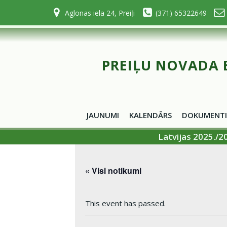
Skip
Aglonas iela 24, Preiļi
(371) 65322649
to
content
PREIĻU NOVADA 
JAUNUMI
KALENDĀRS
DOKUMENTI
Latvijas 2025./2
« Visi notikumi
This event has passed.