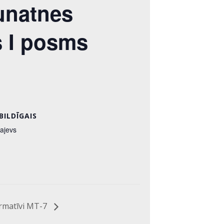
aunatnes
s I posms
BILDĪGAIS
sajevs
rmatīvi MT-7