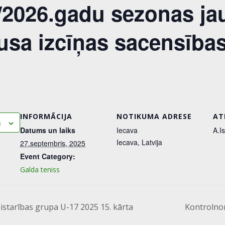
./2026.gadu sezonas j
ausa izcīņas sacensība
INFORMĀCIJA
NOTIKUMA ADRESE
AT
m
Datums un laiks
Iecava
A.I
Iecava
,
Latvija
27.septembris, 2025
Event Category:
Galda teniss
starības grupa U-17 2025 15. kārta
Kontrolno