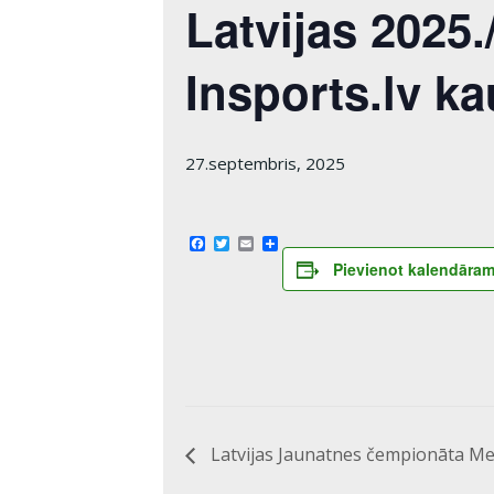
Latvijas 2025
Insports.lv k
27.septembris, 2025
Facebook
Twitter
Email
Share
Pievienot kalendāra
Latvijas Jaunatnes čempionāta Mei