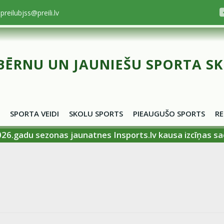
preilubjss@preili.lv
BĒRNU UN JAUNIEŠU SPORTA S
SPORTA VEIDI
SKOLU SPORTS
PIEAUGUŠO SPORTS
RE
026.gadu sezonas jaunatnes Insports.lv kausa izcīņas s