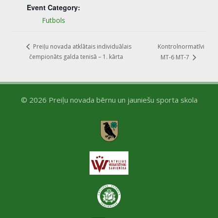
Event Category:
Futbols
Kontrolnormatīvi
Preiļu novada atklātais individuālais
čempionāts galda tenisā – 1. kārta
MT-6 MT-7
© 2026 Preiļu novada bērnu un jauniešu sporta skola