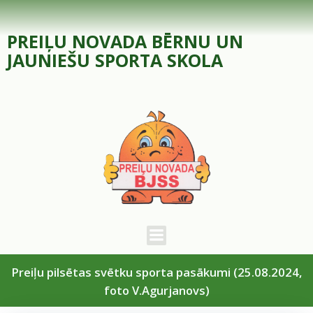
Skip
to
PREIĻU NOVADA BĒRNU UN
content
JAUNIEŠU SPORTA SKOLA
Preiļu pilsētas svētku sporta pasākumi (25.08.2024,
foto V.Agurjanovs)