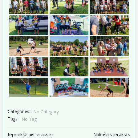
Categories:
No Category
Tags:
No Tag
Post
Post
Iepriekšējais ieraksts
Nākošais ieraksts