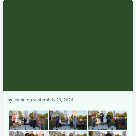
by
admin
on
septembris 26, 2024