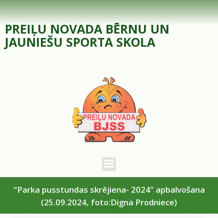
Skip
to
PREIĻU NOVADA BĒRNU UN
content
JAUNIEŠU SPORTA SKOLA
“Parka pusstundas skrējiena- 2024” apbalvošana
(25.09.2024, foto:Digna Prodniece)