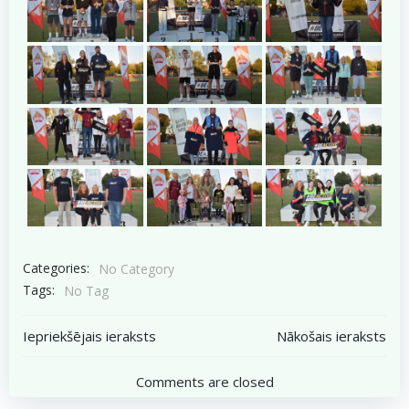
Categories:
No Category
Tags:
No Tag
Post
Post
Iepriekšējais ieraksts
Nākošais ieraksts
navigation
navigation
Comments are closed