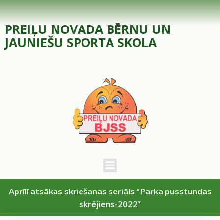
Skip
to
PREIĻU NOVADA BĒRNU UN
content
JAUNIEŠU SPORTA SKOLA
Aprīlī atsākas skriešanas seriāls “Parka pusstundas
skrējiens-2022”