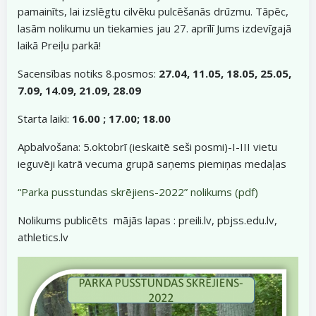
pamainīts, lai izslēgtu cilvēku pulcēšanās drūzmu. Tāpēc,
lasām nolikumu un tiekamies jau 27. aprīlī Jums izdevīgajā
laikā Preiļu parkā!
Sacensības notiks 8.posmos:
27.04, 11.05, 18.05, 25.05,
7.09, 14.09, 21.09, 28.09
Starta laiki:
16.00 ; 17.00; 18.00
Apbalvošana: 5.oktobrī (ieskaitē seši posmi)-I-III vietu
ieguvēji katrā vecuma grupā saņems piemiņas medaļas
“Parka pusstundas skrējiens-2022” nolikums (pdf)
Nolikums publicēts mājās lapas : preili.lv, pbjss.edu.lv,
athletics.lv