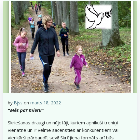
by
Bjss
on
marts 18, 2022
“Mēs par mieru”
Skriešanas draugi un nūjotāji, kuriem apnikuši treniņi
vienatnē un ir vēlme sacensties ar konkurentiem vai
vienkārši pārbaudīt sevi! Skrējiena formāts arī būs