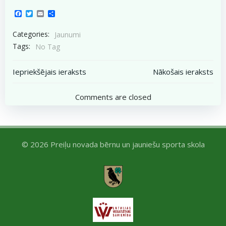
Facebook
Twitter
Email
Share
Categories:
Jaunumi
Tags:
No Tag
Post
Post
Iepriekšējais ieraksts
Nākošais ieraksts
navigation
navigation
Comments are closed
© 2026 Preiļu novada bērnu un jauniešu sporta skola