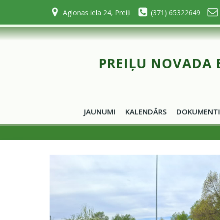
Skip
Aglonas iela 24, Preiļi
(371) 65322649
to
content
PREIĻU NOVADA 
JAUNUMI
KALENDĀRS
DOKUMENTI