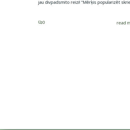
jau divpadsmito reizi! “Mērķis popularizēt skri
0
read 