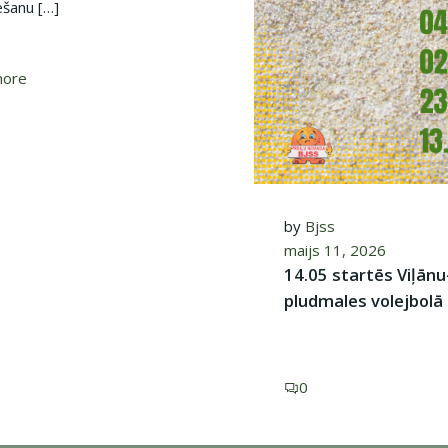
ešanu […]
more
by
Bjss
maijs 11, 2026
14.05 startēs Viļānu
pludmales volejbolā
0