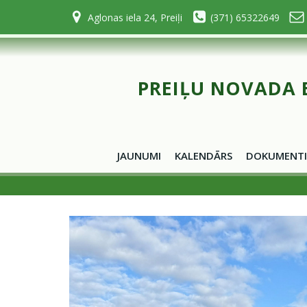
Skip
Aglonas iela 24, Preiļi
(371) 65322649
to
content
PREIĻU NOVADA 
JAUNUMI
KALENDĀRS
DOKUMENTI