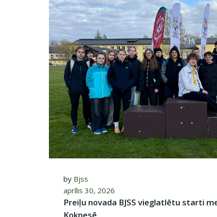
by
Bjss
aprīlis 30, 2026
Preiļu novada BJSS vieglatlētu starti 
Koknesē