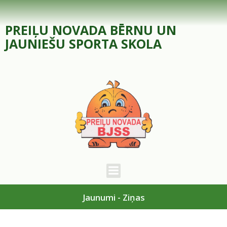
Skip
to
PREIĻU NOVADA BĒRNU UN
content
JAUNIEŠU SPORTA SKOLA
Jaunumi - Ziņas