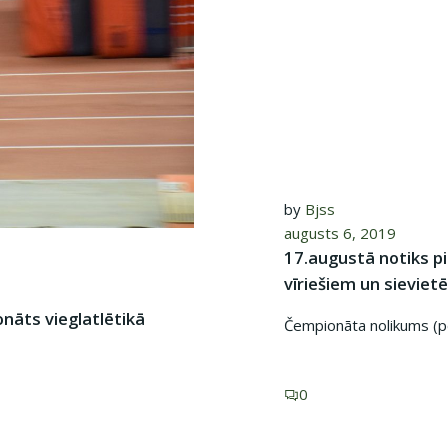
by
Bjss
augusts 6, 2019
17.augustā notiks p
vīriešiem un sieviet
nāts vieglatlētikā
Čempionāta nolikums (p
0