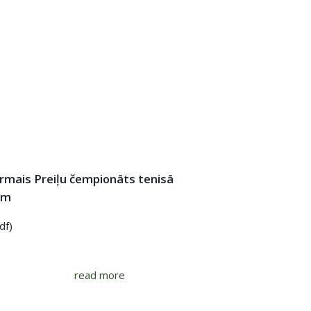
irmais Preiļu čempionāts tenisā
ēm
df)
read more