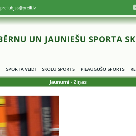
preilubjss@preili.lv
BĒRNU UN JAUNIEŠU SPORTA S
SPORTA VEIDI
SKOLU SPORTS
PIEAUGUŠO SPORTS
RE
Jaunumi - Ziņas