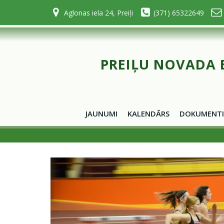
Skip
Aglonas iela 24, Preiļi
(371) 65322649
to
content
PREIĻU NOVADA 
JAUNUMI
KALENDĀRS
DOKUMENTI