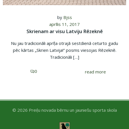
by
Bjss
aprīlis 11, 2017
Skrienam ar visu Latviju Rēzeknē
Nu jau tradicionāli aprīļa otrajā sestdienā ceturto gadu
pēc kārtas „Skrien Latvija!” posms viesojas Rēzeknē.
Tradicionāli […]
0
read more
© 2026 Preiļu novada bērnu un jauniešu sporta skola