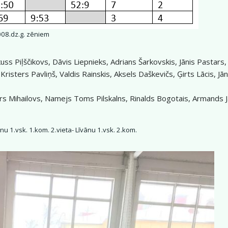
08.dz.g. zēniem
ss Piļščikovs, Dāvis Liepnieks, Adrians Šarkovskis, Jānis Pastars, 
risters Pavliņš, Valdis Rainskis, Aksels Daškevičs, Ģirts Lācis, J
rs Mihailovs, Namejs Toms Pilskalns, Rinalds Bogotais, Armands J
ānu 1.vsk. 1.kom. 2.vieta- Līvānu 1.vsk. 2.kom.