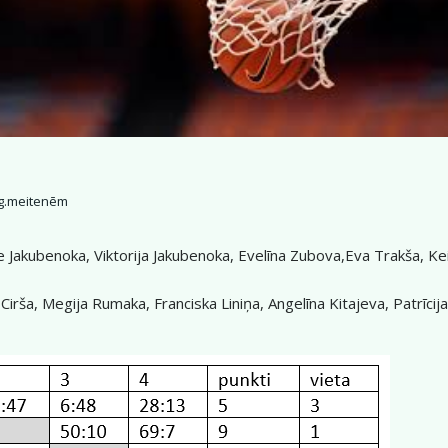
g.meitenēm
e Jakubenoka, Viktorija Jakubenoka, Evelīna Zubova,Eva Trakša, Kei
irša, Megija Rumaka, Franciska Liniņa, Angelīna Kitajeva, Patrīcij