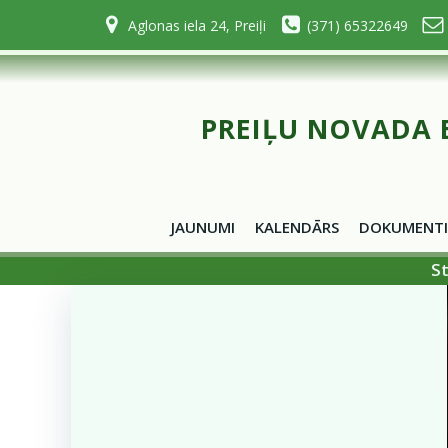
Skip
Aglonas iela 24, Preiļi
(371) 65322649
to
content
PREIĻU NOVADA 
JAUNUMI
KALENDĀRS
DOKUMENTI
St