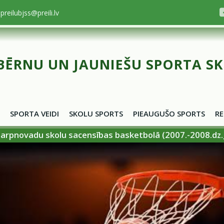
preilubjss@preili.lv
BĒRNU UN JAUNIEŠU SPORTA S
SPORTA VEIDI
SKOLU SPORTS
PIEAUGUŠO SPORTS
RE
arpnovadu skolu sacensības basketbolā (2007.-2008.dz.