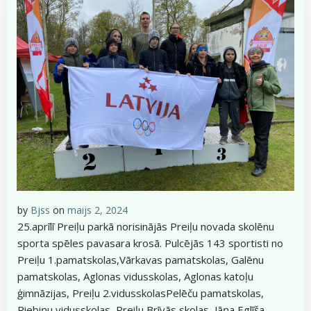
by
Bjss
on
maijs 2, 2024
25.aprīlī Preiļu parkā norisinājās Preiļu novada skolēnu
sporta spēles pavasara krosā. Pulcējās 143 sportisti no
Preiļu 1.pamatskolas,Vārkavas pamatskolas, Galēnu
pamatskolas, Aglonas vidusskolas, Aglonas katoļu
ģimnāzijas, Preiļu 2.vidusskolasPelēču pamatskolas,
Riebiņu vidusskolas, Preiļu Brīvās skolas, Jāņa Eglīša