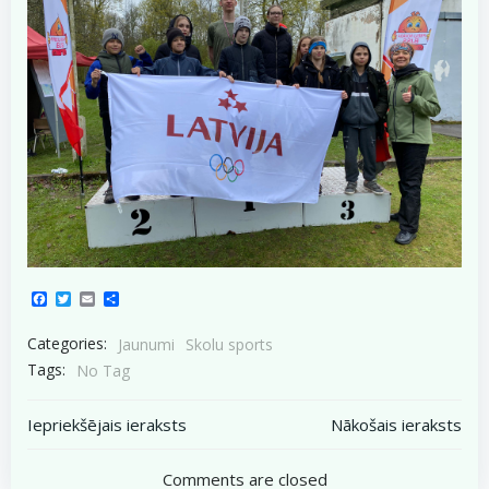
Facebook
Twitter
Email
Share
Categories:
Jaunumi
Skolu sports
Tags:
No Tag
Post
Post
Iepriekšējais ieraksts
Nākošais ieraksts
navigation
navigation
Comments are closed