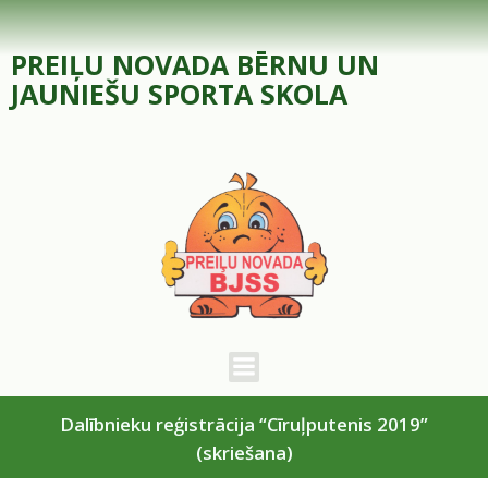
Skip
to
PREIĻU NOVADA BĒRNU UN
content
JAUNIEŠU SPORTA SKOLA
Dalībnieku reģistrācija “Cīruļputenis 2019”
(skriešana)