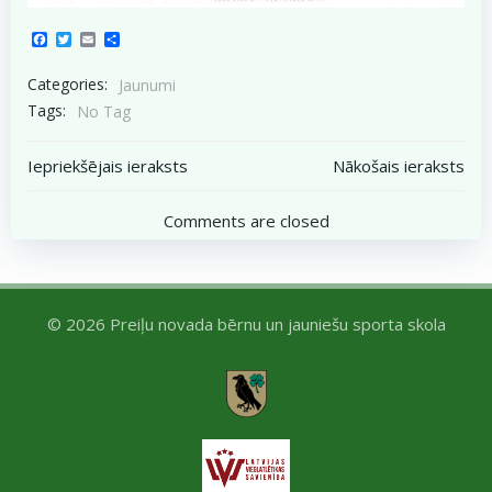
Facebook
Twitter
Email
Share
Categories:
Jaunumi
Tags:
No Tag
Post
Post
Iepriekšējais ieraksts
Nākošais ieraksts
navigation
navigation
Comments are closed
© 2026 Preiļu novada bērnu un jauniešu sporta skola