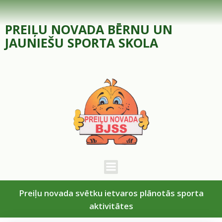
Skip
to
PREIĻU NOVADA BĒRNU UN
content
JAUNIEŠU SPORTA SKOLA
Preiļu novada svētku ietvaros plānotās sporta
aktivitātes