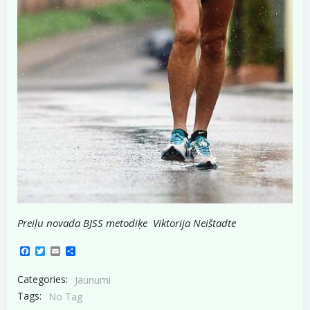
Preiļu novada BJSS metodiķe Viktorija Neištadte
Facebook
Twitter
Email
Share
Categories:
Jaunumi
Tags:
No Tag