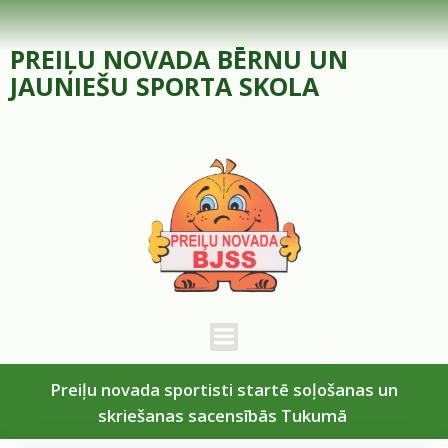
Skip
to
PREIĻU NOVADA BĒRNU UN
content
JAUNIEŠU SPORTA SKOLA
Preiļu novada sportisti startē soļošanas un
skriešanas sacensībās Tukumā