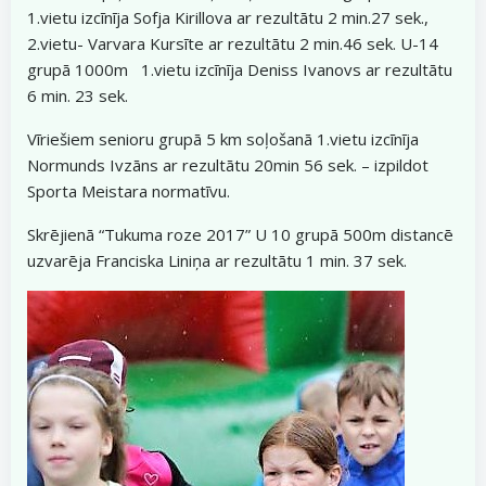
1.vietu izcīnīja Sofja Kirillova ar rezultātu 2 min.27 sek.,
2.vietu- Varvara Kursīte ar rezultātu 2 min.46 sek. U-14
grupā 1000m 1.vietu izcīnīja Deniss Ivanovs ar rezultātu
6 min. 23 sek.
Vīriešiem senioru grupā 5 km soļošanā 1.vietu izcīnīja
Normunds Ivzāns ar rezultātu 20min 56 sek. – izpildot
Sporta Meistara normatīvu.
Skrējienā “Tukuma roze 2017” U 10 grupā 500m distancē
uzvarēja Franciska Liniņa ar rezultātu 1 min. 37 sek.