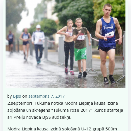
by
Bjss
on
septembris 7, 2017
2.septembrī Tukumā notika Modra Liepiņa kausa izcīņa
soļošanā un skrējiens ”Tukuma roze 2017” ,kuros startēja
arī Preiļu novada BJSS audzēkņi.
Modra Liepiņa kausa izcīņā soļošanā U-12 grupā 500m