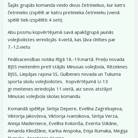
Šajās grupās komanda veido divus četriniekus, kur katrs
četrinieks izspēlē ar katru pretinieka četrinieku (vienā
spēlē tiek izspēlēti 4 seti).
Abu posmu kopvērtējumā savā apakšgrupā jaunās
volejbolistes ierindojās 4.vietā, kas ļāva cīnīties par
7.-12.vietu
Finālsacensības notika Rīgā 18.-19.martā. Preiļu novada
BJSS meitenēm pretī stājās Minusas volejbola, Rēzeknes
BJSS, Liepājas rajona SS, Gulbenes novada un Tukuma
sporta skolu volejbolistes. Kopvērtējumā U-13
gr.meitenes ierindojās 11.vietā, aiz sevis atstājot
Minusas volejbola skolas komandu.
Komandā spēlēja: Sintija Depere, Evelīna Zagrebajeva,
Viktorija Jakovļeva, Viktorija Ivanņikova, Sintija Verza,
Annija Maderniece, Evelīna Kokoriša, Everita Stikāne,
Amanda Klindžāne, Karīna Anspoka, Enija Rumaka, Megija
Rumaka, Anastasija Kivriņa.