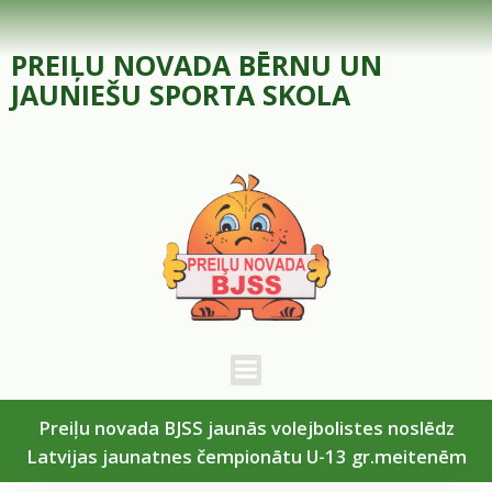
Skip
to
PREIĻU NOVADA BĒRNU UN
content
JAUNIEŠU SPORTA SKOLA
Preiļu novada BJSS jaunās volejbolistes noslēdz
Latvijas jaunatnes čempionātu U-13 gr.meitenēm