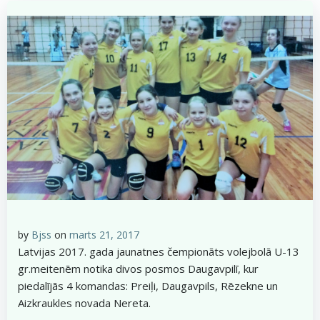
by
Bjss
on
marts 21, 2017
Latvijas 2017. gada jaunatnes čempionāts volejbolā U-13
gr.meitenēm notika divos posmos Daugavpilī, kur
piedalījās 4 komandas: Preiļi, Daugavpils, Rēzekne un
Aizkraukles novada Nereta.