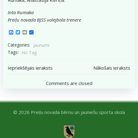
Inta Rumaka
Preiļu novada BJSS volejbola trenere
Facebook
Twitter
Email
Share
Categories:
Jaunumi
Tags:
No Tag
Post
Post
Iepriekšējais ieraksts
Nākošais ieraksts
navigation
navigation
Comments are closed
© 2026 Preiļu novada bērnu un jauniešu sporta skola