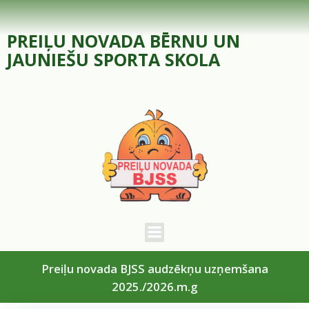
Skip
to
PREIĻU NOVADA BĒRNU UN
content
JAUNIEŠU SPORTA SKOLA
Preiļu novada BJSS audzēkņu uzņemšana
2025./2026.m.g