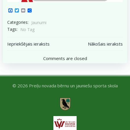
Facebook
Twitter
Email
Share
Categories:
Jaunumi
Tags:
No Tag
Post
Post
Iepriekšējais ieraksts
Nākošais ieraksts
navigation
navigation
Comments are closed
© 2026 Preiļu novada bērnu un jauniešu sporta skola