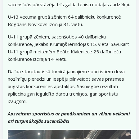
sacensībās pārstāvēja trīs galda tenisa nodaļas audzēkņi.
U-13 vecuma grupā zēniem 64 dalībnieku konkurencē
Bogdans Novikovs izcīnīja 31. vietu.
U-11 grupā zēniem, sacenšoties 40 dalībnieku
konkurencē, Jēkabs Krūmiņš ierindojās 15. vietā. Savukārt
U-11 grupā meitenēm Beāte Kivleniece 25 dalībnieču
konkurencē izcīnīja 14. vietu.
Dalība starptautiskā turnīrā jaunajiem sportistiem deva
nozīmīgu pieredzi un iespēju pilnveidot savas prasmes
augstas konkurences apstākļos. Sasniegtie rezultāti
apliecina gan ieguldīto darbu treniņos, gan sportistu
izaugsmi.
Apsveicam sportistus ar panākumiem un vēlam veiksmi
arī turpmākajās sacensībās!