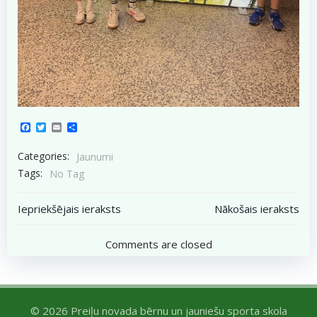
Facebook
Twitter
Email
Share
Categories:
Jaunumi
Tags:
No Tag
Post
Post
Iepriekšējais ieraksts
Nākošais ieraksts
navigation
navigation
Comments are closed
© 2026 Preiļu novada bērnu un jauniešu sporta skola