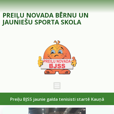
Skip
to
PREIĻU NOVADA BĒRNU UN
content
JAUNIEŠU SPORTA SKOLA
Preiļu BJSS jaunie galda tenisisti startē Kauņā