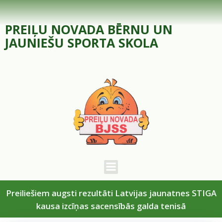
Skip
to
PREIĻU NOVADA BĒRNU UN
content
JAUNIEŠU SPORTA SKOLA
Preiliešiem augsti rezultāti Latvijas jaunatnes STIGA
kausa izcīņas sacensībās galda tenisā