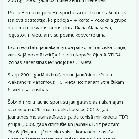
Preiļu Bērnu un jauniešu sporta skolas treneris Anatolijs
Isajevs pastāstīja, ka pēdējā – 4. kārtā – vecākajā grupā
meitenēm uzvaras laurus plūca Diāna Afanasjeva,
iegūstot 1. vietu arī visu posmu kopvērtējumā.
Labu rezultātu jaunākajā grupā parādīja Franciska Liniņa,
kura šajā posmā izcīnīja 1. vietu, kopvērtējumā STIGA
izcīņas sacensībās ierindojoties 2. vietā.
Starp 2001. gadā dzimušiem un jaunākiem zēniem
Aleksandrs Pahomovs – 5. vietā, Romānam Streļčukam –
6. vieta sacensībās.
Šobrīd Preiļu jaunie sportisti jau gatavojas nākamajām
sacensībām. 26. maijā notiks Latvijas 2019. gada
jaunatnes meistarsacīkstes galda tenisā minikadetu (“D”)
grupā (2008. gadā dzimušie un jaunāki). Drīz pēc tam –
līdz 6. jūnijam – jāpiesaka valsts komandas sastāvs
Eiropas čempionātam minikadetu grupā, kas notiks