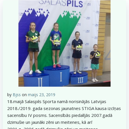
by
Bjss
on
maijs 23, 2019
18.maijā Salaspils Sporta namā norisinājās Latvijas
2018./2019. gada sezonas jaunatnes STIGA kausa izcīņas
sacensību IV posms. Sacensībās piedalījās 2007.gadā
dzimušie un jaunāki zēni un meitenes, kā arī
2001.g.-2006.gadā dzimušie zēni un meitenes.