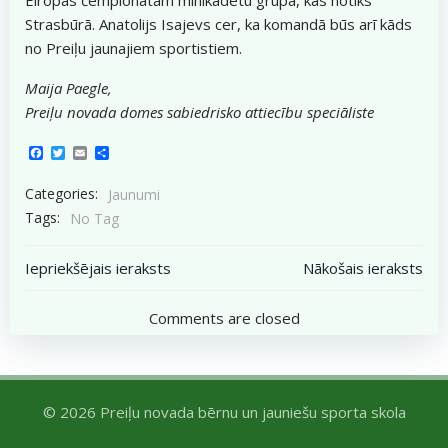
Strasbūrā. Anatolijs Isajevs cer, ka komandā būs arī kāds
no Preiļu jaunajiem sportistiem.
Maija Paegle,
Preiļu novada domes sabiedrisko attiecību speciāliste
Facebook
Twitter
Email
Share
Categories:
Jaunumi
Tags:
No Tag
Post
Post
Iepriekšējais ieraksts
Nākošais ieraksts
navigation
navigation
Comments are closed
© 2026 Preiļu novada bērnu un jauniešu sporta skola