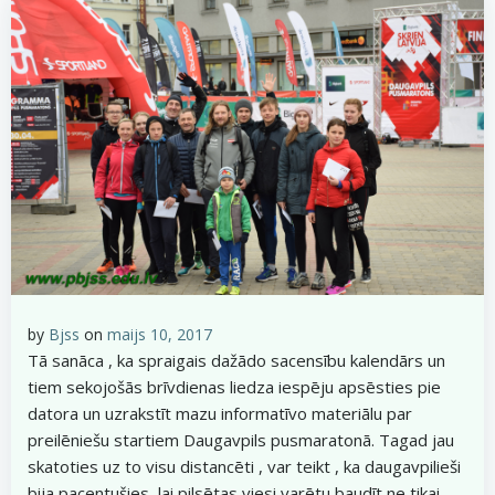
by
Bjss
on
maijs 10, 2017
Tā sanāca , ka spraigais dažādo sacensību kalendārs un
tiem sekojošās brīvdienas liedza iespēju apsēsties pie
datora un uzrakstīt mazu informatīvo materiālu par
preilēniešu startiem Daugavpils pusmaratonā. Tagad jau
skatoties uz to visu distancēti , var teikt , ka daugavpilieši
bija pacentušies, lai pilsētas viesi varētu baudīt ne tikai