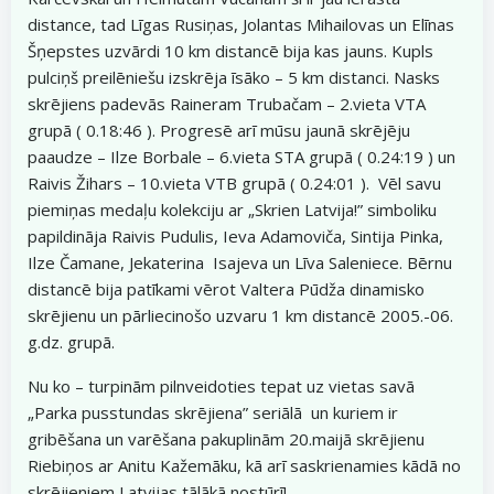
distance, tad Līgas Rusiņas, Jolantas Mihailovas un Elīnas
Šņepstes uzvārdi 10 km distancē bija kas jauns. Kupls
pulciņš preilēniešu izskrēja īsāko – 5 km distanci. Nasks
skrējiens padevās Raineram Trubačam – 2.vieta VTA
grupā ( 0.18:46 ). Progresē arī mūsu jaunā skrējēju
paaudze – Ilze Borbale – 6.vieta STA grupā ( 0.24:19 ) un
Raivis Žihars – 10.vieta VTB grupā ( 0.24:01 ). Vēl savu
piemiņas medaļu kolekciju ar „Skrien Latvija!” simboliku
papildināja Raivis Pudulis, Ieva Adamoviča, Sintija Pinka,
Ilze Čamane, Jekaterina Isajeva un Līva Saleniece. Bērnu
distancē bija patīkami vērot Valtera Pūdža dinamisko
skrējienu un pārliecinošo uzvaru 1 km distancē 2005.-06.
g.dz. grupā.
Nu ko – turpinām pilnveidoties tepat uz vietas savā
„Parka pusstundas skrējiena” seriālā un kuriem ir
gribēšana un varēšana pakuplinām 20.maijā skrējienu
Riebiņos ar Anitu Kažemāku, kā arī saskrienamies kādā no
skrējieniem Latvijas tālākā nostūrī!