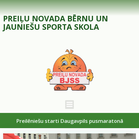
Skip
to
PREIĻU NOVADA BĒRNU UN
content
JAUNIEŠU SPORTA SKOLA
Preilēniešu starti Daugavpils pusmaratonā