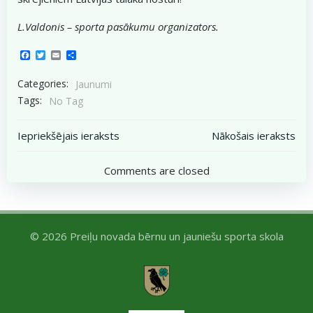
L.Valdonis – sporta pasākumu organizators.
Facebook
Twitter
Email
Share
Categories:
Jaunumi
Tags:
No Tag
Post
Post
Iepriekšējais ieraksts
Nākošais ieraksts
navigation
navigation
Comments are closed
© 2026 Preiļu novada bērnu un jauniešu sporta skola