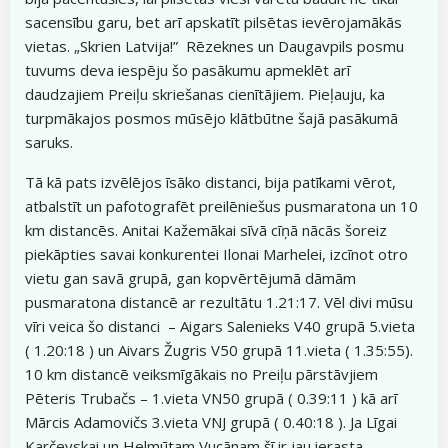
sacensību garu, bet arī apskatīt pilsētas ievērojamākās
vietas. „Skrien Latvija!” Rēzeknes un Daugavpils posmu
tuvums deva iespēju šo pasākumu apmeklēt arī
daudzajiem Preiļu skriešanas cienītājiem. Pieļauju, ka
turpmākajos posmos mūsējo klātbūtne šajā pasākumā
saruks.
Tā kā pats izvēlējos īsāko distanci, bija patīkami vērot,
atbalstīt un pafotografēt preilēniešus pusmaratona un 10
km distancēs. Anitai Kažemākai sīvā cīņā nācās šoreiz
piekāpties savai konkurentei Ilonai Marhelei, izcīnot otro
vietu gan savā grupā, gan kopvērtējumā dāmām
pusmaratona distancē ar rezultātu 1.21:17. Vēl divi mūsu
vīri veica šo distanci – Aigars Salenieks V40 grupā 5.vieta
( 1.20:18 ) un Aivars Žugris V50 grupā 11.vieta ( 1.35:55).
10 km distancē veiksmīgākais no Preiļu pārstāvjiem
Pēteris Trubačs – 1.vieta VN50 grupā ( 0.39:11 ) kā arī
Mārcis Adamovičs 3.vieta VNJ grupā ( 0.40:18 ). Ja Līgai
Karčevskai un Helmūtam Vucānam šī ir jau ierasta