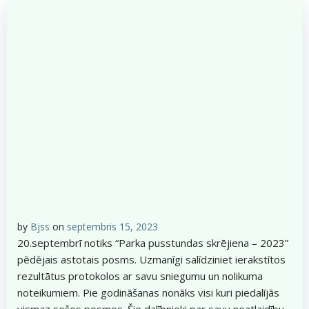
by
Bjss
on
septembris 15, 2023
20.septembrī notiks “Parka pusstundas skrējiena – 2023”
pēdējais astotais posms. Uzmanīgi salīdziniet ierakstītos
rezultātus protokolos ar savu sniegumu un nolikuma
noteikumiem. Pie godināšanas nonāks visi kuri piedalījās
vismaz sešos posmos. Šie dalībnieki par savu neatlaidību,