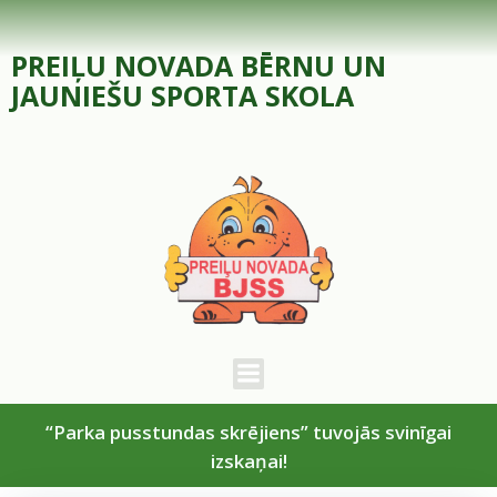
Skip
to
PREIĻU NOVADA BĒRNU UN
content
JAUNIEŠU SPORTA SKOLA
“Parka pusstundas skrējiens” tuvojās svinīgai
izskaņai!