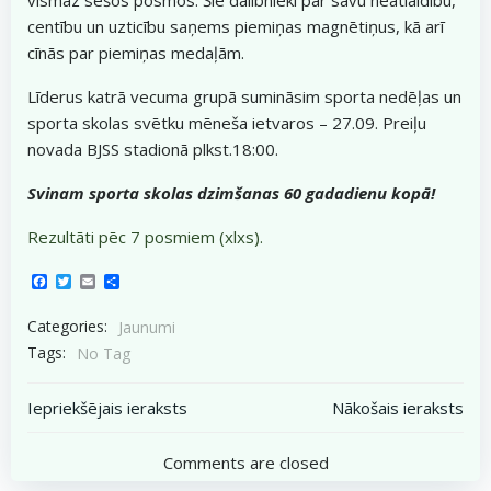
centību un uzticību saņems piemiņas magnētiņus, kā arī
cīnās par piemiņas medaļām.
Līderus katrā vecuma grupā sumināsim sporta nedēļas un
sporta skolas svētku mēneša ietvaros – 27.09. Preiļu
novada BJSS stadionā plkst.18:00.
Svinam sporta skolas dzimšanas 60 gadadienu kopā!
Rezultāti pēc 7 posmiem (xlxs).
Facebook
Twitter
Email
Share
Categories:
Jaunumi
Tags:
No Tag
Post
Post
Iepriekšējais ieraksts
Nākošais ieraksts
navigation
navigation
Comments are closed