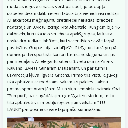
medaļas ieguvēju nācās veikt pārspēli, jo pēc apļa
izspēles divām dalībniecēm tabulā bija vienādi visi rādītāji.
Ar atkārtotu mēģinājumu pretiniecei nekādas izredzes
neatstāja un 3.vietu izcīnīja Rita Ahentāle. Kungiem bija 16
dalībnieki, kuri tika ielozēti divās apakšgrupās, lai katrā
noskaidrotu divus labākos, kuri sacentīsies savā starpā
pusfinālos. Grupas bija sadalījušās līdzīgi, un katrā grupā
dominēja divi sportisti, kuri arī turnīra noslēgumā cīnījās
par medaļām. Ar elegantu sitienu 3.vietu izcīnīja Ainārs
Kalvāns, 2.vieta Gunāram Matisānam, un par turnīra
uzvarētāju kļuva Ilgvars Gritāns. Pirmo trīs vietu ieguvēji
tika apbalvoti ar medaļām. Sakām arī paldies Galēnu
posma sponsoram Jānim M. un viņa zemnieku saimniecībai
“Pumpuri”, par sagādātajiem garšīgajiem sieriem, ar ko
tika apbalvoti visi medaļu ieguvēji un veikalam ”TU
LAUKI” par posma uzvarētāju īpašo sumināšanu.