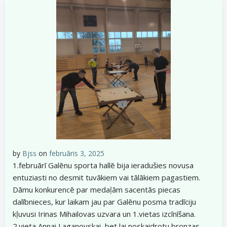
by
Bjss
on
februāris 3, 2025
1.februārī Galēnu sporta hallē bija ieradušies novusa
entuziasti no desmit tuvākiem vai tālākiem pagastiem.
Dāmu konkurencē par medaļām sacentās piecas
dalībnieces, kur laikam jau par Galēnu posma tradīciju
kļuvusi Irinas Mihailovas uzvara un 1.vietas izcīnīšana.
2.vieta Annai Laganovskai, bet lai noskaidrotu bronzas