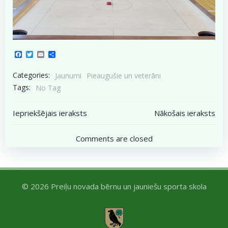
Facebook
Twitter
Email
Share
Categories:
Jaunumi
Pieaugušie un veterāni
Tags:
No Tag
Post
Post
Iepriekšējais ieraksts
Nākošais ieraksts
navigation
navigation
Comments are closed
© 2026 Preiļu novada bērnu un jauniešu sporta skola