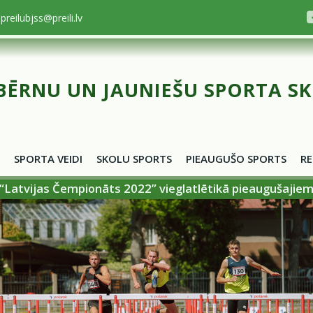
preilubjss@preili.lv
BĒRNU UN JAUNIEŠU SPORTA S
SPORTA VEIDI
SKOLU SPORTS
PIEAUGUŠO SPORTS
RE
“Latvijas Čempionāts 2022” vieglatlētikā pieaugušajie