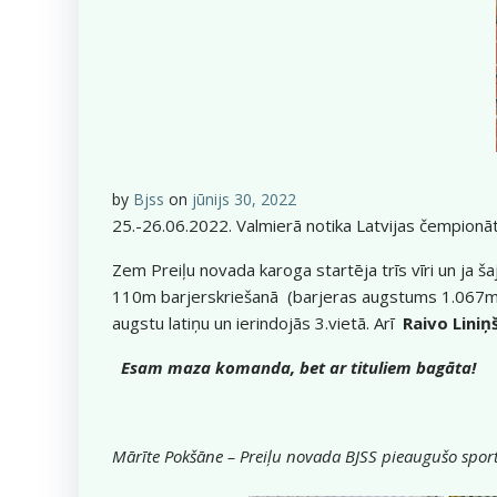
by
Bjss
on
jūnijs 30, 2022
25.-26.06.2022. Valmierā notika Latvijas čempion
Zem Preiļu novada karoga startēja trīs vīri un ja š
110m barjerskriešanā (barjeras augstums 1.067m) bij
augstu latiņu un ierindojās 3.vietā. Arī
Raivo Liniņ
Esam maza komanda, bet ar tituliem bagāta!
Mārīte Pokšāne – Preiļu novada BJSS pieaugušo spo