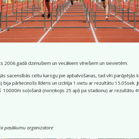
āts 2006.gadā dzimušiem un vecākiem vīriešiem un sievietēm.
ajās sacensībās celtu karogu pie apbalvošanas, tad vīri parūpējās k
a pārliecinošs līderis un izcīnīja 1.vietu ar rezultātu 15.05sek.
J
š
10000m soļošanā (noriņkojis 25 apļi pa stadionu) ar rezultātu 4
rta pasākumu organizatore