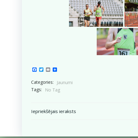
Facebook
Twitter
Email
Share
Categories:
Jaunumi
Tags:
No Tag
Post
Iepriekšējais ieraksts
navigation