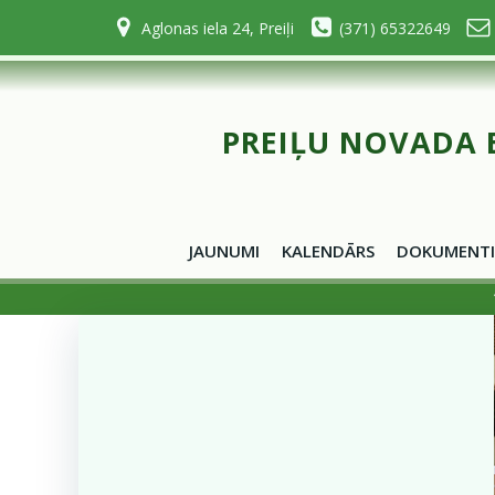
Skip
Aglonas iela 24, Preiļi
(371) 65322649
to
content
PREIĻU NOVADA 
JAUNUMI
KALENDĀRS
DOKUMENTI