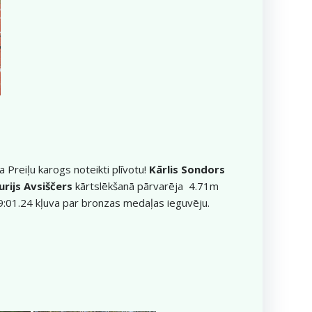
a Preiļu karogs noteikti plīvotu!
Kārlis Sondors
urijs Avsiščers
kārtslēkšanā pārvarēja 4.71m
9:01.24 kļuva par bronzas medaļas ieguvēju.