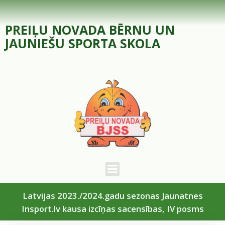
Skip
to
PREIĻU NOVADA BĒRNU UN
content
JAUNIEŠU SPORTA SKOLA
Latvijas 2023./2024.gadu sezonas Jaunatnes
Insport.lv kausa izcīņas sacensības, IV posms