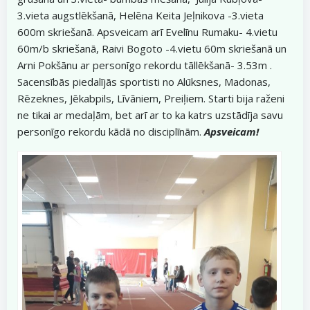
3.vieta augstlēkšanā, Helēna Keita Jeļnikova -3.vieta
600m skriešanā. Apsveicam arī Evelīnu Rumaku- 4.vietu
60m/b skriešanā, Raivi Bogoto -4.vietu 60m skriešanā un
Arni Pokšānu ar personīgo rekordu tāllēkšanā- 3.53m .
Sacensībās piedalījās sportisti no Alūksnes, Madonas,
Rēzeknes, Jēkabpils, Līvāniem, Preiļiem. Starti bija raženi
ne tikai ar medaļām, bet arī ar to ka katrs uzstādīja savu
personīgo rekordu kādā no disciplīnām.
Apsveicam!