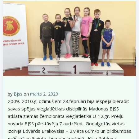
by
Bjss
on
marts 2, 2020
2009.-2010.g. dzimušiem 28.februārī bija iespēja pierādīt
savas spējas vieglatlētikas disciplīnās Madonas BJSS
atklātā ziemas čempionātā vieglatlētikā U-12.gr. Preiļu
novada BJSS pārstāvēja 7 audzēkņi. Godalgotās vietas
izcīnīja Edvards Brakovskis – 2.vieta 60m/b un pildbumbas
grūšanā un 3.vieta- bumbas mešanā, Jūlija Rubļova-