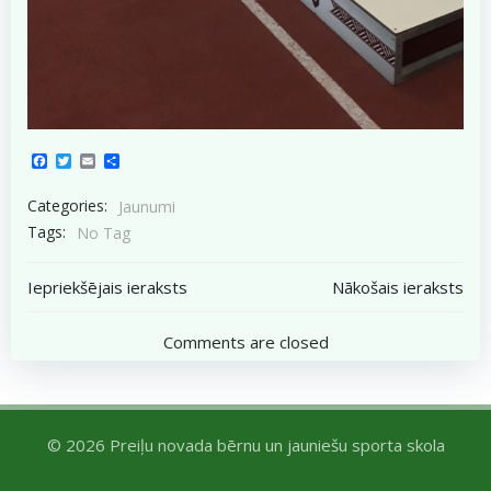
Facebook
Twitter
Email
Share
Categories:
Jaunumi
Tags:
No Tag
Post
Post
Iepriekšējais ieraksts
Nākošais ieraksts
navigation
navigation
Comments are closed
© 2026 Preiļu novada bērnu un jauniešu sporta skola