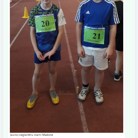
Jauno vieglatlētu starti Madonā