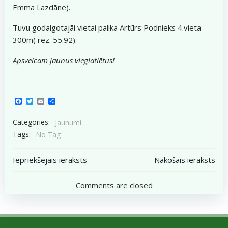
Emma Lazdāne).
Tuvu godalgotajāi vietai palika Artūrs Podnieks 4.vieta
300m( rez. 55.92).
Apsveicam jaunus vieglatlētus!
Facebook
Twitter
Email
Share
Categories:
Jaunumi
Tags:
No Tag
Post
Post
Iepriekšējais ieraksts
Nākošais ieraksts
navigation
navigation
Comments are closed