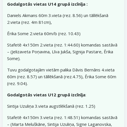
Godalgotās vietas U14 grupā izcīnīja :
Daniels Akmans 60m 3.vieta (rez. 8.56) un tāllēkšanā
2.vieta (rez. 4m 81cm),
Ērika Some 2.vieta 60m/b (rez. 10.43)
Stafetē 4x150m 2.vieta (rez. 1:44.60) komandas sastāvā
– (Jelizaveta Poņavina, Līva Jukša, Signija Pastare, Ērika
Some).
Tuvu godalgotajām vietām palika Dāvis Bernāns 4.vieta
60m (rez. 8.57) un tāllēkšanā (rez.4.75), Ērika Some 60m
(rez. 9.04).
Godalgotās vietas U12 grupā izcīnīja
:
Sintija Uzuliņa 3.vieta augstlēkšanā (rez. 1.25)
Stafetē 4x150m 3.vieta (rez. 1:48.51) komandas sastāvā
– (Marta Meluškāne, Sintija Uzuliņa, Signe Laganovska,