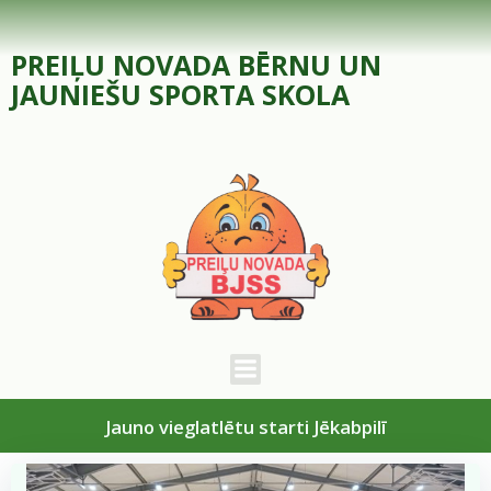
Skip
to
PREIĻU NOVADA BĒRNU UN
content
JAUNIEŠU SPORTA SKOLA
Jauno vieglatlētu starti Jēkabpilī